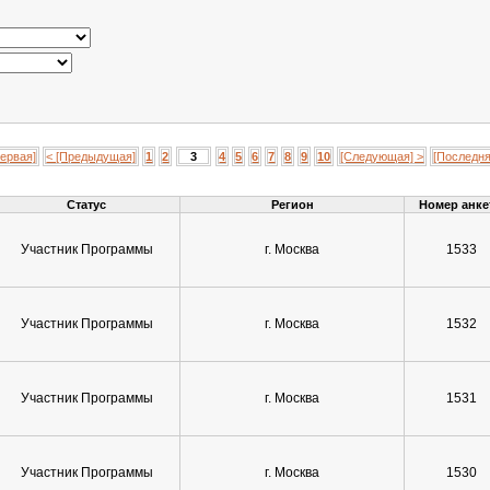
Первая]
< [Предыдущая]
1
2
3
4
5
6
7
8
9
10
[Следующая] >
[Последня
Статус
Регион
Номер анк
Участник Программы
г. Москва
1533
Участник Программы
г. Москва
1532
Участник Программы
г. Москва
1531
Участник Программы
г. Москва
1530