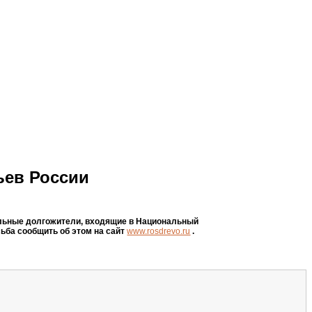
ьев России
дельные долгожители, входящие в Национальный
сьба сообщить об этом на сайт
www.rosdrevo.ru
.