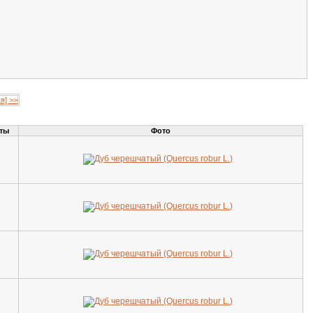
я] >>
еты
Фото