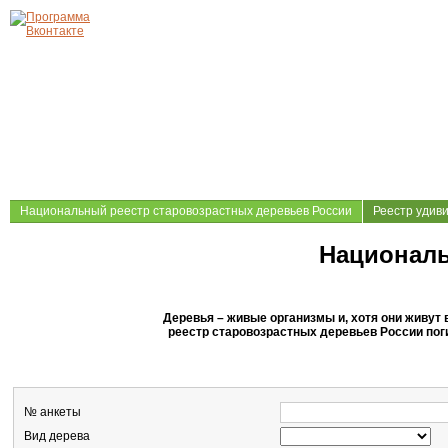
Национальный реестр старовозрастных деревьев России
Реестр удив
Националь
Деревья – живые организмы и, хотя они живут
реестр старовозрастных деревьев России поги
№ анкеты
Вид дерева