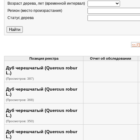
Возраст дерева, лет (временной интервал)
Регион (место произрастания)
Статус дерева
<< [
Позиция реестра
Отчет об обследовании
Дуб черешчатый (Quercus robur
L.)
(Просмотров: 387)
Дуб черешчатый (Quercus robur
L.)
(Просмотров: 368)
Дуб черешчатый (Quercus robur
L.)
(Просмотров: 350)
Дуб черешчатый (Quercus robur
L.)