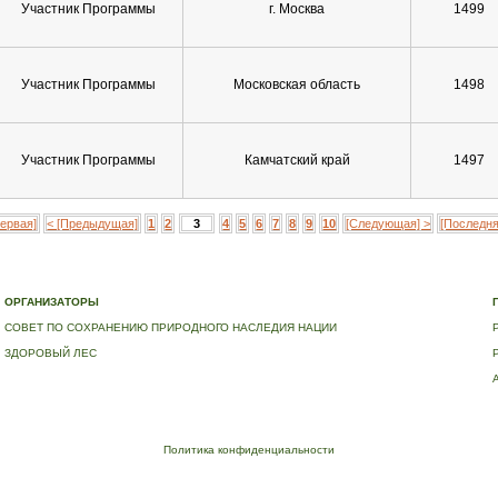
Участник Программы
г. Москва
1499
Участник Программы
Московская область
1498
Участник Программы
Камчатский край
1497
Первая]
< [Предыдущая]
1
2
3
4
5
6
7
8
9
10
[Следующая] >
[Последня
Е
|
ДЕРЕВЬЯ – ПАМЯТНИКИ ЖИВОЙ ПРИРОДЫ
|
НАЦИОНАЛЬНЫЙ РЕЕСТР ДЕРЕВЬЕВ
|
В
ОРГАНИЗАТОРЫ
СОВЕТ ПО СОХРАНЕНИЮ ПРИРОДНОГО НАСЛЕДИЯ НАЦИИ
ЗДОРОВЫЙ ЛЕС
Политика конфиденциальности