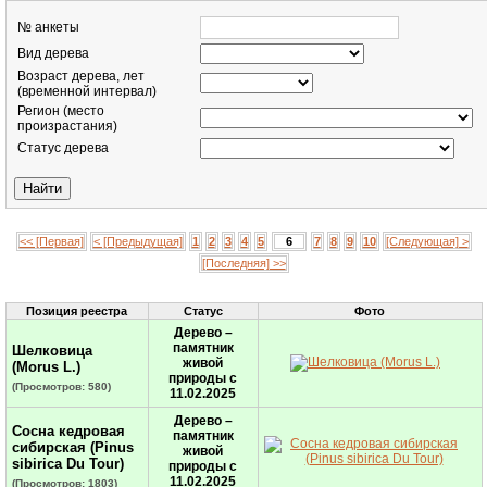
№ анкеты
Вид дерева
Возраст дерева, лет
(временной интервал)
Регион (место
произрастания)
Статус дерева
<< [Первая]
< [Предыдущая]
1
2
3
4
5
6
7
8
9
10
[Следующая] >
[Последняя] >>
Позиция реестра
Статус
Фото
Дерево –
памятник
Шелковица
живой
(Morus L.)
природы с
(Просмотров: 580)
11.02.2025
Дерево –
Cосна кедровая
памятник
сибирская (Pinus
живой
sibirica Du Tour)
природы с
11.02.2025
(Просмотров: 1803)