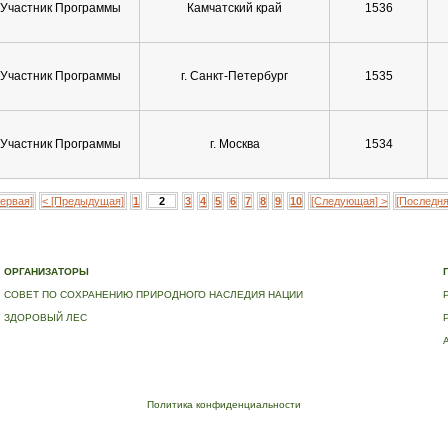
Участник Программы
Камчатский край
1536
Участник Программы
г. Санкт-Петербург
1535
Участник Программы
г. Москва
1534
Первая]
< [Предыдущая]
1
2
3
4
5
6
7
8
9
10
[Следующая] >
[Последня
Е
|
ДЕРЕВЬЯ – ПАМЯТНИКИ ЖИВОЙ ПРИРОДЫ
|
НАЦИОНАЛЬНЫЙ РЕЕСТР ДЕРЕВЬЕВ
|
В
ОРГАНИЗАТОРЫ
СОВЕТ ПО СОХРАНЕНИЮ ПРИРОДНОГО НАСЛЕДИЯ НАЦИИ
ЗДОРОВЫЙ ЛЕС
Политика конфиденциальности