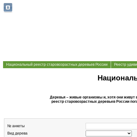
Национальный реестр старовозрастных деревьев России
Реестр удив
Националь
Деревья – живые организмы и, хотя они живут
реестр старовозрастных деревьев России поги
№ анкеты
Вид дерева