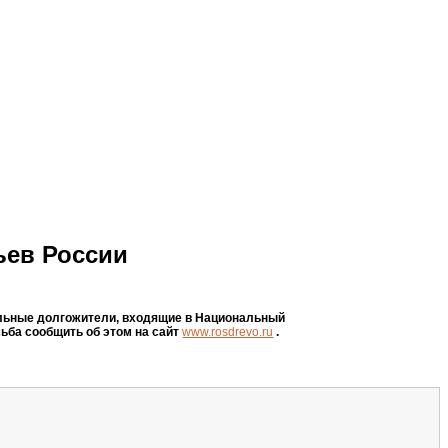
ьев России
дельные долгожители, входящие в Национальный
сьба сообщить об этом на сайт
www.rosdrevo.ru
.