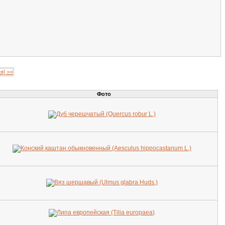
я] >>
Фото