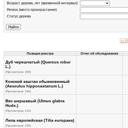
Возраст дерева, лет (временной интервал)
Регион (место произрастания)
Статус дерева
<< [
Позиция реестра
Отчет об обследовании
Дуб черешчатый (Quercus robur
L.)
(Просмотров: 290)
Конский каштан обыкновенный
(Aesculus hippocastanum L.)
(Просмотров: 246)
Вяз шершавый (Ulmus glabra
Huds.)
(Просмотров: 210)
Липа европейская (Tilia europaea)
(Просмотров: 226)