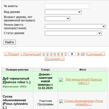
№ анкеты
Вид дерева
Возраст дерева, лет
(временной интервал)
Регион (место
произрастания)
Статус дерева
<< [Первая]
< [Предыдущая]
1
2
3
4
5
6
7
8
9
10
[Следующая] >
[Последняя] >>
Позиция реестра
Статус
Фото
Дерево –
памятник
Дуб черешчатый
живой
(Quercus robur L.)
природы с
(Просмотров: 1863)
11.02.2025
Сосна
обыкновенная
Участник
(Pinus sylvestris
Программы
L.)