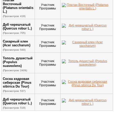
Платан
Восточный
Участник
(Platanus orientalis
Программы
L.)
(Просмотров: 419)
Дуб черешчатый
Участник
(Quercus robur L.)
Программы
(Просмотров: 705)
Сахарный клен
Участник
(Acer saccharum)
Программы
(Просмотров: 540)
Тополь душистый
Участник
(Populus
Программы
suaveolens)
(Просмотров: 2409)
Сосна кедровая
Участник
сибирская (Pinus
Программы
sibirica Du Tour)
(Просмотров: 537)
Дуб черешчатый
Участник
(Quercus robur L.)
Программы
(Просмотров: 519)