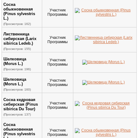
Сосна
обыкновенная
Участник
(Pinus sylvestris
Программы
L.)
(Просмотров: 162)
Лиственница
Участник
сибирская (Larix
Программы
sibirica Ledeb.)
(Просмотров: 155)
Шелковица
Участник
(Morus L.)
Программы
(Просмотров: 196)
Шелковица
Участник
(Morus L.)
Программы
(Просмотров: 160)
Cосна кедровая
Участник
сибирская (Pinus
Программы
sibirica Du Tour)
(Просмотров: 137)
Сосна
обыкновенная
Участник
(Pinus sylvestris
Программы