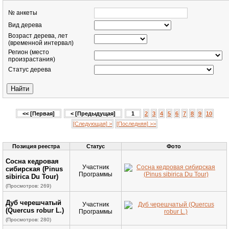
№ анкеты
Вид дерева
Возраст дерева, лет
(временной интервал)
Регион (место
произрастания)
Статус дерева
<< [Первая]
< [Предыдущая]
1
2
3
4
5
6
7
8
9
10
[Следующая] >
[Последняя] >>
Позиция реестра
Статус
Фото
Cосна кедровая
Участник
сибирская (Pinus
Программы
sibirica Du Tour)
(Просмотров: 269)
Дуб черешчатый
Участник
(Quercus robur L.)
Программы
(Просмотров: 280)