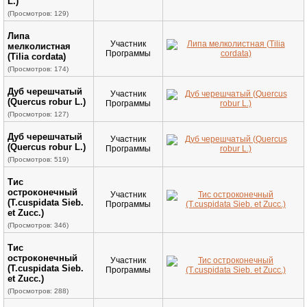
L.)
(Просмотров: 129)
Липа
Участник
мелколистная
Программы
(Tilia cordata)
(Просмотров: 174)
Дуб черешчатый
Участник
(Quercus robur L.)
Программы
(Просмотров: 127)
Дуб черешчатый
Участник
(Quercus robur L.)
Программы
(Просмотров: 519)
Тис
остроконечный
Участник
(T.cuspidata Sieb.
Программы
et Zucc.)
(Просмотров: 346)
Тис
остроконечный
Участник
(T.cuspidata Sieb.
Программы
et Zucc.)
(Просмотров: 288)