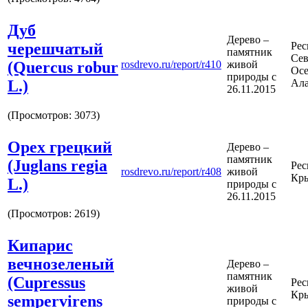
Дуб
Дерево –
черешчатый
Рес
памятник
Сев
(Quercus robur
rosdrevo.ru/report/r410
живой
Осе
природы с
L.)
Ал
26.11.2015
(Просмотров: 3073)
Орех грецкий
Дерево –
памятник
(Juglans regia
Рес
rosdrevo.ru/report/r408
живой
Кр
L.)
природы с
26.11.2015
(Просмотров: 2619)
Кипарис
вечнозеленый
Дерево –
памятник
(Cupressus
Рес
живой
Кр
sempervirens
природы с