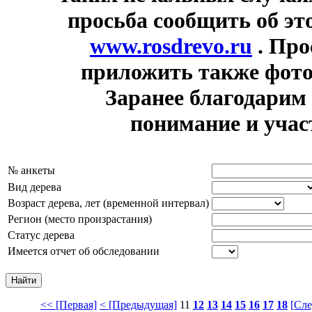
просьба сообщить об эт
www.rosdrevo.ru
. Про
приложить также фот
Заранее благодарим 
понимание и учас
№ анкеты
Вид дерева
Возраст дерева, лет (временной интервал)
Регион (место произрастания)
Статус дерева
Имеется отчет об обследовании
<< [Первая]
< [Предыдущая]
11
12
13
14
15
16
17
18
[Сл