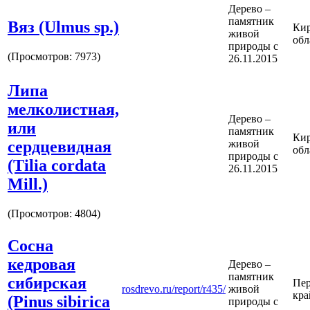
Дерево –
памятник
Вяз (Ulmus sp.)
Кир
живой
обл
природы с
(Просмотров: 7973)
26.11.2015
Липа
мелколистная,
Дерево –
или
памятник
Кир
сердцевидная
живой
обл
природы с
(Tilia cordata
26.11.2015
Mill.)
(Просмотров: 4804)
Сосна
кедровая
Дерево –
памятник
сибирская
Пе
rosdrevo.ru/report/r435/
живой
кра
(Pinus sibirica
природы с