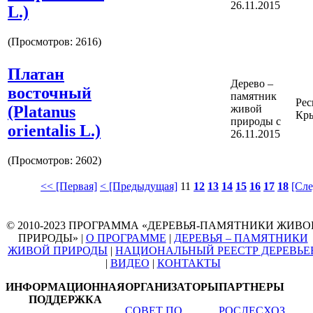
26.11.2015
L.)
(Просмотров: 2616)
Платан
Дерево –
восточный
памятник
Рес
(Platanus
живой
Кр
природы с
orientalis L.)
26.11.2015
(Просмотров: 2602)
<< [Первая]
< [Предыдущая]
11
12
13
14
15
16
17
18
[Сл
© 2010-2023 ПРОГРАММА «ДЕРЕВЬЯ-ПАМЯТНИКИ ЖИВО
ПРИРОДЫ» |
О ПРОГРАММЕ
|
ДЕРЕВЬЯ – ПАМЯТНИКИ
ЖИВОЙ ПРИРОДЫ
|
НАЦИОНАЛЬНЫЙ РЕЕСТР ДЕРЕВЬЕ
|
ВИДЕО
|
КОНТАКТЫ
ИНФОРМАЦИОННАЯ
ОРГАНИЗАТОРЫ
ПАРТНЕРЫ
ПОДДЕРЖКА
СОВЕТ ПО
РОСЛЕСХОЗ