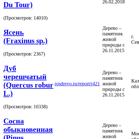
26.02.2018
Du Tour)
(Просмотров: 14010)
Дерево –
Ясень
памятник
г.
(Fraxinus sp.)
живой
Сев
природы с
26.11.2015
(Просмотров: 2367)
Дуб
Дерево –
черешчатый
памятник
Кал
(Quercus robur
rosdrevo.ru/report/r421
живой
обл
природы с
L.)
26.11.2015
(Просмотров: 10338)
Сосна
Дерево –
обыкновенная
памятник
Мос
(Pinus
живой