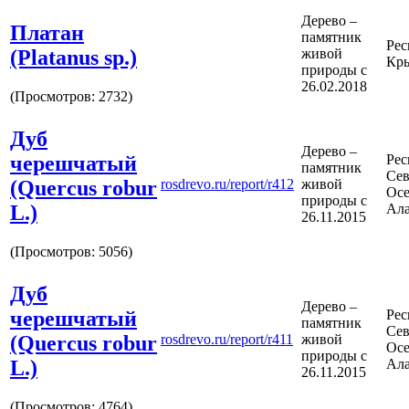
Дерево –
Платан
памятник
Рес
(Platanus sp.)
живой
Кр
природы с
26.02.2018
(Просмотров: 2732)
Дуб
Дерево –
черешчатый
Рес
памятник
Сев
(Quercus robur
rosdrevo.ru/report/r412
живой
Осе
природы с
L.)
Ал
26.11.2015
(Просмотров: 5056)
Дуб
Дерево –
черешчатый
Рес
памятник
Сев
(Quercus robur
rosdrevo.ru/report/r411
живой
Осе
природы с
L.)
Ал
26.11.2015
(Просмотров: 4764)