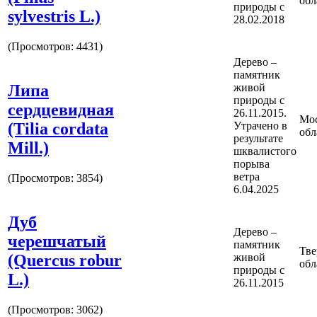
обл
природы с
sylvestris L.)
28.02.2018
(Просмотров: 4431)
Дерево –
памятник
Липа
живой
природы с
сердцевидная
26.11.2015.
Мос
(Tilia cordata
Утрачено в
обл
результате
Mill.)
шквалистого
порыва
ветра
(Просмотров: 3854)
6.04.2025
Дуб
Дерево –
черешчатый
памятник
Тве
(Quercus robur
живой
обл
природы с
L.)
26.11.2015
(Просмотров: 3062)