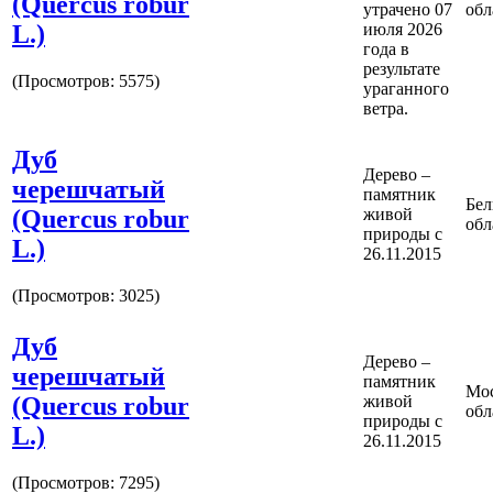
(Quercus robur
утрачено 07
обл
L.)
июля 2026
года в
результате
(Просмотров: 5575)
ураганного
ветра.
Дуб
Дерево –
черешчатый
памятник
Бел
(Quercus robur
живой
обл
природы с
L.)
26.11.2015
(Просмотров: 3025)
Дуб
Дерево –
черешчатый
памятник
Мос
(Quercus robur
живой
обл
природы с
L.)
26.11.2015
(Просмотров: 7295)