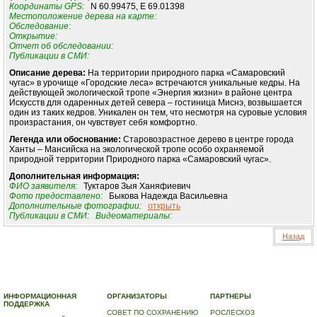
Координаты GPS:
N 60.99475, E 69.01398
Местоположение дерева на карте:
Обследование:
Открытие:
Отчет об обследовании:
Публикации в СМИ:
Описание дерева:
На территории природного парка «Самаровский
чугас» в урочище «Городские леса» встречаются уникальные кедры. На
действующей экологической тропе «Энергия жизни» в районе центра
Искусств для одаренных детей севера – гостиница Миснэ, возвышается
один из таких кедров. Уникален он тем, что несмотря на суровые условия
произрастания, он чувствует себя комфортно.
Легенда или обоснование:
Старовозрастное дерево в центре города
Ханты – Мансийска на экологической тропе особо охраняемой
природной территории Природного парка «Самаровский чугас».
Дополнительная информация:
ФИО заявителя:
Туктаров Зыя Ханяфиевич
Фото предоставлено:
Быкова Надежда Васильевна
Дополнительные фотографии:
открыть
Публикации в СМИ:
Видеоматериалы:
Назад
© 2010-2023 ПРОГРАММА «ДЕРЕВЬЯ-ПАМЯТНИКИ ЖИВОЙ ПРИРОДЫ» |
О ПРОГРАММЕ
|
ДЕРЕВЬЯ – ПАМЯТНИКИ ЖИВОЙ ПРИРОДЫ
|
НАЦИОНАЛЬНЫЙ РЕЕСТР ДЕРЕВЬЕВ
|
ВИДЕО
|
КОНТАКТЫ
ИНФОРМАЦИОННАЯ
ОРГАНИЗАТОРЫ
ПАРТНЕРЫ
ПОДДЕРЖКА
СОВЕТ ПО СОХРАНЕНИЮ
РОСЛЕСХОЗ