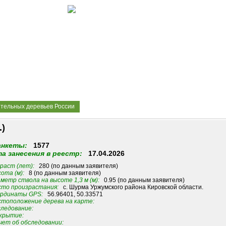
ительных деревьев России
.)
анкеты:
1577
а занесения в реестр:
17.04.2026
раст (лет):
280 (по данным заявителя)
ота (м):
8 (по данным заявителя)
метр ствола на высоте 1,3 м (м):
0.95 (по данным заявителя)
то произрастания:
с. Шурма Уржумского района Кировской области.
рдинаты GPS:
56.96401, 50.33571
тоположение дерева на карте:
ледование:
крытие:
ет об обследовании: