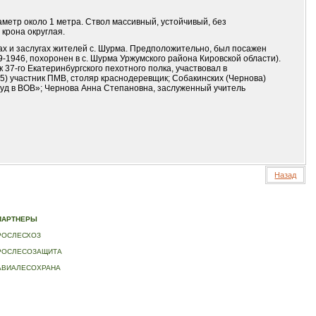
аметр около 1 метра. Ствол массивный, устойчивый, без
крона округлая.
ах и заслугах жителей с. Шурма. Предположительно, был посажен
-1946, похоронен в с. Шурма Уржумского района Кировской области).
37-го Екатеринбургского пехотного полка, участвовал в
5) участник ПМВ, столяр краснодеревщик; Собакинских (Чернова)
труд в ВОВ»; Чернова Анна Степановна, заслуженный учитель
Назад
ИДЕО
|
КОНТАКТЫ
ПАРТНЕРЫ
РОСЛЕСХОЗ
РОСЛЕСОЗАЩИТА
АВИАЛЕСОХРАНА