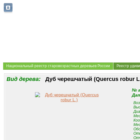
Национальный реестр старовозрастных деревьев России
Реестр удив
Вид дерева:
Дуб черешчатый (Quercus robur L
№ 
Дат
Воз
Выс
Диа
Мес
Коо
Мес
Обс
От
Отч