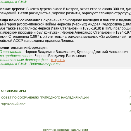
ликации в СМИ:
сание дерева:
Высота дерева около 8 метров, охват ствола около 300 см, ди
реждений. Ветви раскидистые, хорошо развиты, образуют сложную структуру, 
енда или обоснование:
Сохранение природного наследия и памяти о подвиг
ьей героя русско-японской войны Чернова (Черных) Андрея Федоровича (1869
убе также заботились: Чернов Иван Степанович (1895-1918) в ПМВ прапорщик 
силовском прорыве и был контужен; Чернов Александр Степанович (1894-197
окия Степановна (1897 г. р.) учитель, награждена медалью «За доблестный 
ийской АССР, награждена орденом Ленина.
полнительная информация:
 заявителя:
Чернов Владимир Васильевич, Кузнецов Дмитрий Алексеевич
о предоставлено:
Чернов Владимир Васильевич
полнительные фотографии:
открыть
ликации в СМИ:
Видеоматериалы:
Е
|
ДЕРЕВЬЯ – ПАМЯТНИКИ ЖИВОЙ ПРИРОДЫ
|
НАЦИОНАЛЬНЫЙ РЕЕСТР ДЕРЕВЬЕВ
|
В
ОРГАНИЗАТОРЫ
СОВЕТ ПО СОХРАНЕНИЮ ПРИРОДНОГО НАСЛЕДИЯ НАЦИИ
ЗДОРОВЫЙ ЛЕС
Политика конфиденциальности