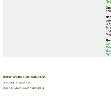
Пуб
Опи
пов
Лег
сем
О д
Бру
Евд
Мар
До
ФИО
Фот
До
Пуб
© 2010-2023 ПРОГРАММА «ДЕРЕВЬЯ-ПАМЯТНИКИ ЖИВОЙ ПРИРОДЫ» |
О ПРОГРАММ
ИНФОРМАЦИОННАЯ ПОДДЕРЖКА
ЖУРНАЛ "ЖИВОЙ ЛЕС"
ИНФОРМАЦИОННЫЕ ПАРТНЕРЫ