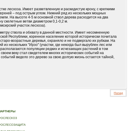
астке лесхоза. Имеет разветвленную и раскидистую крону, с крепкими
верхней – под острым углом. Нижний ряд из нескольких мощных
емли. На высоте 4-5 м основной ствол дерева расходится на два
ну скелетные ветви диаметром 0,1-0,2 м.
сирский участок лесхоза).
метру ствола и обхвату в данной местности. Имеет несомненную
нской Республики, коренное население которой исторически почитала
 старо-возрастные деревья, охраняло и не подвергало их рубкам. На
 из нескольких "Ирзо" (участки, где некогда был вырублен лес или
и располагаются популяции редких и исчезающих растений в том
а своем веку стал свидетелем многих исторических событий на
 событий видело это дерево за свою долгую жизнь остается тайной,
Назад
ИДЕО
|
КОНТАКТЫ
ПАРТНЕРЫ
РОСЛЕСХОЗ
РОСЛЕСОЗАЩИТА