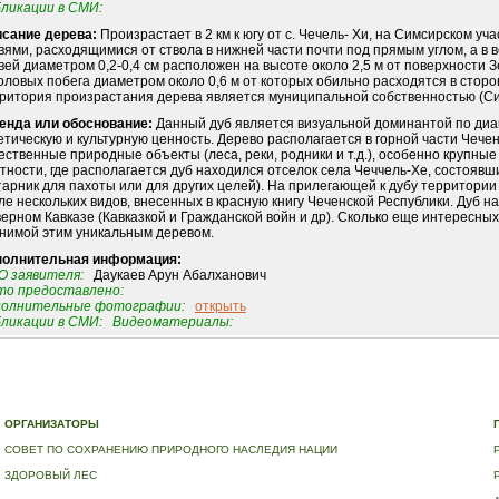
ликации в СМИ:
сание дерева:
Произрастает в 2 км к югу от с. Чечель- Хи, на Симсирском уч
вями, расходящимися от ствола в нижней части почти под прямым углом, а в 
вей диаметром 0,2-0,4 см расположен на высоте около 2,5 м от поверхности З
оловых побега диаметром около 0,6 м от которых обильно расходятся в сторо
ритория произрастания дерева является муниципальной собственностью (Сим
енда или обоснование:
Данный дуб является визуальной доминантой по диа
етическую и культурную ценность. Дерево располагается в горной части Чече
ественные природные объекты (леса, реки, родники и т.д.), особенно крупные
тности, где располагается дуб находился отселок села Чеччель-Хе, состоявший
тарник для пахоты или для других целей). На прилегающей к дубу территори
ле нескольких видов, внесенных в красную книгу Чеченской Республики. Дуб н
ерном Кавказе (Кавказкой и Гражданской войн и др). Сколько еще интересных
нимой этим уникальным деревом.
полнительная информация:
 заявителя:
Даукаев Арун Абалханович
о предоставлено:
полнительные фотографии:
открыть
ликации в СМИ:
Видеоматериалы:
Е
|
ДЕРЕВЬЯ – ПАМЯТНИКИ ЖИВОЙ ПРИРОДЫ
|
НАЦИОНАЛЬНЫЙ РЕЕСТР ДЕРЕВЬЕВ
|
В
ОРГАНИЗАТОРЫ
СОВЕТ ПО СОХРАНЕНИЮ ПРИРОДНОГО НАСЛЕДИЯ НАЦИИ
ЗДОРОВЫЙ ЛЕС