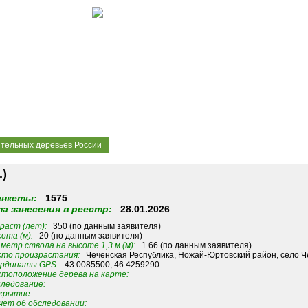
ительных деревьев России
.)
анкеты:
1575
а занесения в реестр:
28.01.2026
раст (лет):
350 (по данным заявителя)
ота (м):
20 (по данным заявителя)
метр ствола на высоте 1,3 м (м):
1.66 (по данным заявителя)
то произрастания:
Чеченская Республика, Ножай-Юртовский район, село Ч
рдинаты GPS:
43.0085500, 46.4259290
тоположение дерева на карте:
ледование:
крытие:
ет об обследовании: