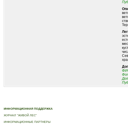
Пуб
Опи
вет
вет
ств
Тер
Лег
эст
ест
мес
кус
чис
Сев
хра
До
ФИО
Фот
До
Пуб
© 2010-2023 ПРОГРАММА «ДЕРЕВЬЯ-ПАМЯТНИКИ ЖИВОЙ ПРИРОДЫ» |
О ПРОГРАММ
ИНФОРМАЦИОННАЯ ПОДДЕРЖКА
ЖУРНАЛ "ЖИВОЙ ЛЕС"
ИНФОРМАЦИОННЫЕ ПАРТНЕРЫ