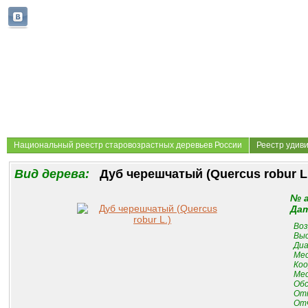
Национальный реестр старовозрастных деревьев России
Реестр удив
Вид дерева:
Дуб черешчатый (Quercus robur L
№ 
Дат
Воз
Выс
Диа
Мес
Коо
Мес
Обс
От
Отч