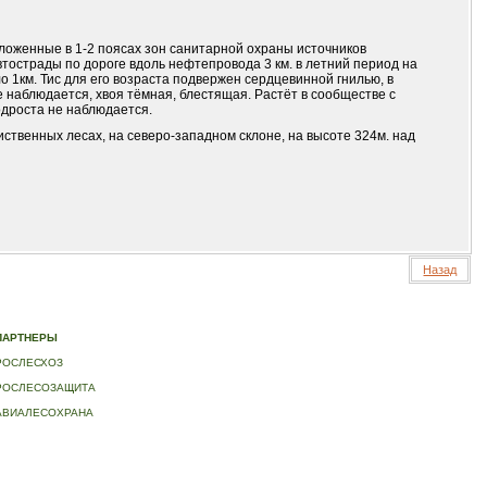
ложенные в 1-2 поясах зон санитарной охраны источников
тострады по дороге вдоль нефтепровода 3 км. в летний период на
ло 1км. Тис для его возраста подвержен сердцевинной гнилью, в
 наблюдается, хвоя тёмная, блестящая. Растёт в сообществе с
одроста не наблюдается.
ственных лесах, на северо-западном склоне, на высоте 324м. над
Назад
ИДЕО
|
КОНТАКТЫ
ПАРТНЕРЫ
РОСЛЕСХОЗ
РОСЛЕСОЗАЩИТА
АВИАЛЕСОХРАНА