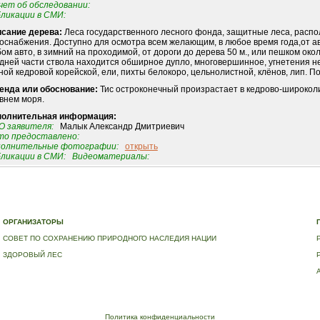
ет об обследовании:
ликации в СМИ:
сание дерева:
Леса государственного лесного фонда, защитные леса, распо
оснабжения. Доступно для осмотра всем желающим, в любое время года,от ав
ом авто, в зимний на проходимой, от дороги до дерева 50 м., или пешком око
дней части ствола находится обширное дупло, многовершинное, угнетения не
ной кедровой корейской, ели, пихты белокоро, цельнолистной, клёнов, лип. П
енда или обоснование:
Тис остроконечный произрастает в кедрово-широколи
внем моря.
полнительная информация:
 заявителя:
Малык Александр Дмитриевич
о предоставлено:
полнительные фотографии:
открыть
ликации в СМИ:
Видеоматериалы:
Е
|
ДЕРЕВЬЯ – ПАМЯТНИКИ ЖИВОЙ ПРИРОДЫ
|
НАЦИОНАЛЬНЫЙ РЕЕСТР ДЕРЕВЬЕВ
|
В
ОРГАНИЗАТОРЫ
СОВЕТ ПО СОХРАНЕНИЮ ПРИРОДНОГО НАСЛЕДИЯ НАЦИИ
ЗДОРОВЫЙ ЛЕС
Политика конфиденциальности