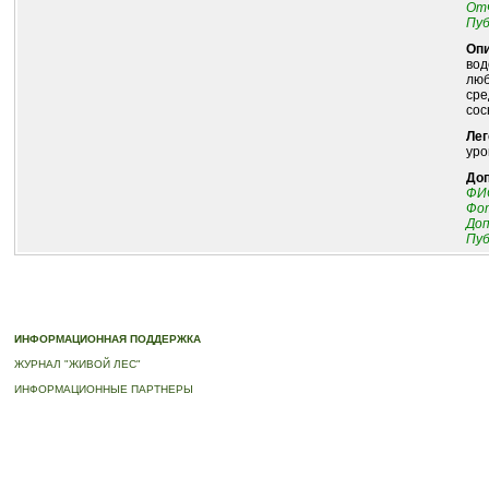
Отч
Пуб
Опи
вод
люб
сре
сос
Лег
уро
До
ФИО
Фот
До
Пуб
© 2010-2023 ПРОГРАММА «ДЕРЕВЬЯ-ПАМЯТНИКИ ЖИВОЙ ПРИРОДЫ» |
О ПРОГРАММ
ИНФОРМАЦИОННАЯ ПОДДЕРЖКА
ЖУРНАЛ "ЖИВОЙ ЛЕС"
ИНФОРМАЦИОННЫЕ ПАРТНЕРЫ