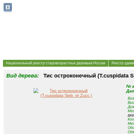
Национальный реестр старовозрастных деревьев России
Реестр удив
Вид дерева:
Тис остроконечный (T.cuspidata Sie
№ 
Дат
Воз
Выс
Диа
Мес
дер
Коо
Мес
Обс
От