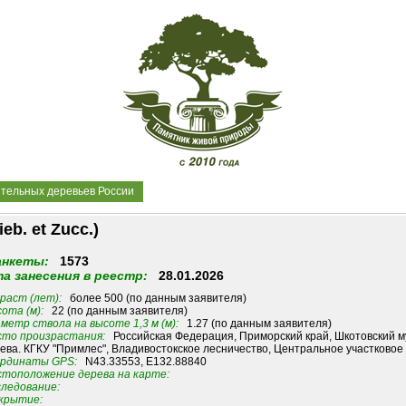
ительных деревьев России
b. et Zucc.)
анкеты:
1573
а занесения в реестр:
28.01.2026
раст (лет):
более 500 (по данным заявителя)
ота (м):
22 (по данным заявителя)
метр ствола на высоте 1,3 м (м):
1.27 (по данным заявителя)
то произрастания:
Российская Федерация, Приморский край, Шкотовский мун
ева. КГКУ "Примлес", Владивостокское лесничество, Центральное участковое л
рдинаты GPS:
N43.33553, E132.88840
тоположение дерева на карте:
ледование:
крытие: