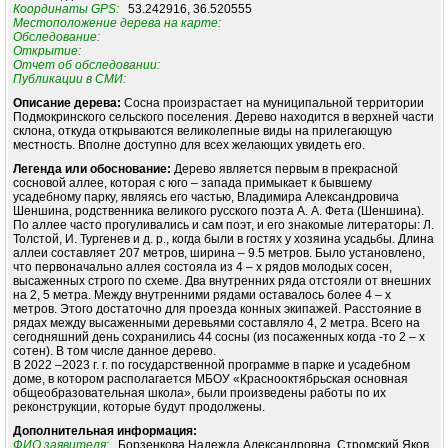
Координаты GPS:
53.242916, 36.520555
Местоположение дерева на карте:
Обследование:
Открытие:
Отчет об обследовании:
Публикации в СМИ:
Описание дерева:
Сосна произрастает на муниципальной территории
Подмокринского сельского поселения. Дерево находится в верхней части
склона, откуда открываются великолепные виды на прилегающую
местность. Вполне доступно для всех желающих увидеть его.
Легенда или обоснование:
Дерево является первым в прекрасной
сосновой аллее, которая с юго – запада примыкает к бывшему
усадебному парку, являясь его частью, Владимира Александровича
Шеншина, родственника великого русского поэта А. А. Фета (Шеншина).
По аллее часто прогуливались и сам поэт, и его знакомые литераторы: Л.
Толстой, И. Тургенев и д. р., когда были в гостях у хозяина усадьбы. Длина
аллеи составляет 207 метров, ширина – 9.5 метров. Было установлено,
что первоначально аллея состояла из 4 – х рядов молодых сосен,
высаженных строго по схеме. Два внутренних ряда отстояли от внешних
на 2, 5 метра. Между внутренними рядами оставалось более 4 – х
метров. Этого достаточно для проезда конных экипажей. Расстояние в
рядах между высаженными деревьями составляло 4, 2 метра. Всего на
сегодняшний день сохранились 44 сосны (из посаженных когда -то 2 – х
сотен). В том числе данное дерево.
В 2022 –2023 г. г. по государственной программе в парке и усадебном
доме, в котором располагается МБОУ «Краснооктябрьская основная
общеобразовательная школа», были произведены работы по их
реконструкции, которые будут продолжены.
Дополнительная информация:
ФИО заявителя:
Борзенкова Надежда Александровна, Стромский Яков