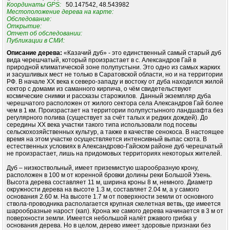
Координаты GPS:
50.147542, 48.543982
Местоположение дерева на карте:
Обследование:
Открытие:
Отчет об обследовании:
Публикации в СМИ:
Описание дерева:
«Казачий дуб» - это единственный самый старый дуб
вида черешчатый, который произрастает в с. Александров Гай в
природной климатической зоне полупустыни. Это одно из самых жарких
и засушливых мест не только в Саратовской области, но и на территории
РФ. В начале ХХ века к северо-западу и востоку от дуба находился жилой
сектор с домами из саманного кирпича, о чём свидетельствуют
космические снимки и рассказы старожилов. Данный экземпляр дуба
черешчатого расположен от жилого сектора села Александров Гай более
чем в 1 км. Произрастает на территории полупустынного ландшафта без
регулярного полива (существует за счёт талых и редких дождей). До
середины ХХ века участки такого типа использовали под посевы
сельскохозяйственных культур, а также в качестве сенокоса. В настоящее
время на этом участке осуществляется интенсивный выпас скота. В
естественных условиях в Александрово-Гайском районе дуб черешчатый
не произрастает, лишь на придомовых территориях некоторых жителей.
Дуб – низкоствольный, имеет приземистую шарообразную крону,
расположен в 100 м от коренной бровки долины реки Большой Узень.
Высота дерева составляет 11 м, ширина кроны 8 м, немного. Диаметр
окружности дерева на высоте 1.3 м, составляет 2.04 м, а у самого
основания 2.60 м. На высоте 1.7 м от поверхности земли от основного
ствола-проводника располагается крупная скелетная ветвь, где имеется
шарообразные нарост (кап). Крона же самого дерева начинается в 3 м от
поверхности земли. Имеется небольшой налёт ржавого грибка у
основания дерева. Но в целом, дерево имеет здоровые признаки без