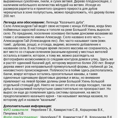
выраженных сухобочин, гнили, и сухих ветвей. Дерево плодоносящее, с
наличием небольшого количества жёлудей на ветвях. Исходя из
размеров раритета и принятого среднего прироста для дубов
черешчатых в зоне полупустынь, можно предположить, что дереву более
200 лет.
Легенда или обоснование:
Легенда "Казачьего дуба".
Село Александров Гай ведёт свою историю с конца XVII века, когда близ
пойменных зарослей осины и тополя на реке Большой Узень выросло
село. По преданию, поселение основано беглыми донскими казаками во
главе с атаманом по имени Александр. Село названо в его честь —
Александров Гай (Александров лес). Лес часто называют гаем (южн.
тамб.: дуброва, роща), и отсюда, видимо, возникло добавление к
названию села. В настоящее время лесного массива не сохранилось, а
вот место со старым селением (казачьим курнем) у местных жителей
осталось в памяти, которое, к тому же, можно разглядеть на
фотографиях космоснимков со следами контуров домов и улиц. Здесь же
и растёт одинокий Казачий дуб, которому вероятно более 200 лет. Вокруг
дерева имеет ров неправильной прямоугольной формы, глубиной до 1м,
неизвестного происхождения. Поблизости в пойме здесь располагались
бахчи, вокруг которых остались оросительные канавы, а также
одиночные одичавшие фруктовые деревья и вязы, но внимание
привлекает на левой бровке долины реки Большой Узень большой
отдельной стоящий дуб. Никто не знает кто его и когда посадил, так как
дубы в засушливой полупустыне самостоятельно не произрастают. Но
вырос он еще до появления здесь системы орошения, на месте
предполагаемого казачьего курня - так называют жилища казаков, по
которому дуб и назвали "казачьим".
Дополнительная информация:
ФИО заявителя:
Неробеев Г.В., Камаристов С.В., Коршунова В.К.,
Пичугина Н.В.
Фото предоставлено:
Неробеев Г.В., Камаристов С.В., Коршунова В.К.,