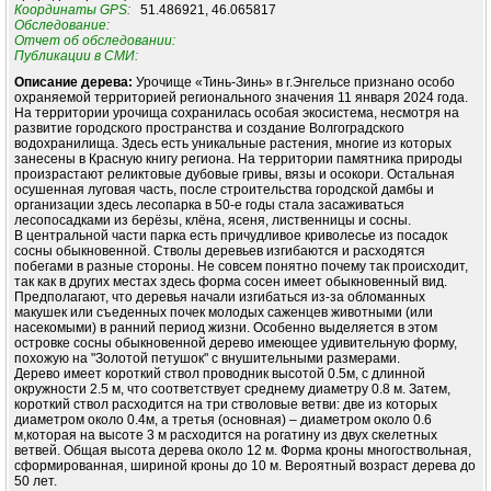
Координаты GPS:
51.486921, 46.065817
Обследование:
Отчет об обследовании:
Публикации в СМИ:
Описание дерева:
Урочище «Тинь-Зинь» в г.Энгельсе признано особо
охраняемой территорией регионального значения 11 января 2024 года.
На территории урочища сохранилась особая экосистема, несмотря на
развитие городского пространства и создание Волгоградского
водохранилища. Здесь есть уникальные растения, многие из которых
занесены в Красную книгу региона. На территории памятника природы
произрастают реликтовые дубовые гривы, вязы и осокори. Остальная
осушенная луговая часть, после строительства городской дамбы и
организации здесь лесопарка в 50-е годы стала засаживаться
лесопосадками из берёзы, клёна, ясеня, лиственницы и сосны.
В центральной части парка есть причудливое криволесье из посадок
сосны обыкновенной. Стволы деревьев изгибаются и расходятся
побегами в разные стороны. Не совсем понятно почему так происходит,
так как в других местах здесь форма сосен имеет обыкновенный вид.
Предполагают, что деревья начали изгибаться из-за обломанных
макушек или съеденных почек молодых саженцев животными (или
насекомыми) в ранний период жизни. Особенно выделяется в этом
островке сосны обыкновенной дерево имеющее удивительную форму,
похожую на "Золотой петушок" с внушительными размерами.
Дерево имеет короткий ствол проводник высотой 0.5м, с длинной
окружности 2.5 м, что соответствует среднему диаметру 0.8 м. Затем,
короткий ствол расходится на три стволовые ветви: две из которых
диаметром около 0.4м, а третья (основная) – диаметром около 0.6
м,которая на высоте 3 м расходится на рогатину из двух скелетных
ветвей. Общая высота дерева около 12 м. Форма кроны многоствольная,
сформированная, шириной кроны до 10 м. Вероятный возраст дерева до
50 лет.