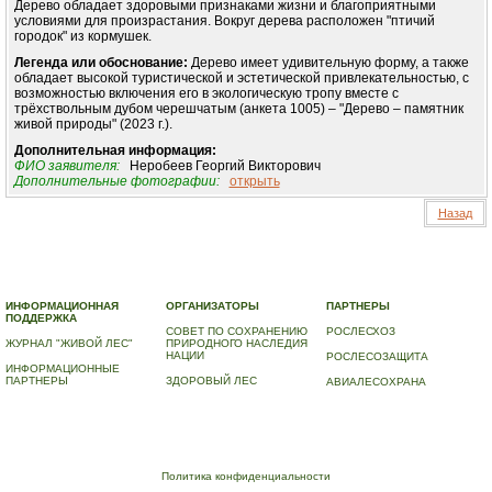
Дерево обладает здоровыми признаками жизни и благоприятными
условиями для произрастания. Вокруг дерева расположен "птичий
городок" из кормушек.
Легенда или обоснование:
Дерево имеет удивительную форму, а также
обладает высокой туристической и эстетической привлекательностью, с
возможностью включения его в экологическую тропу вместе с
трёхствольным дубом черешчатым (анкета 1005) – "Дерево – памятник
живой природы" (2023 г.).
Дополнительная информация:
ФИО заявителя:
Неробеев Георгий Викторович
Дополнительные фотографии:
открыть
Назад
© 2010-2023 ПРОГРАММА «ДЕРЕВЬЯ-ПАМЯТНИКИ ЖИВОЙ ПРИРОДЫ» |
О ПРОГРАММЕ
|
ДЕРЕВЬЯ – ПАМЯТНИКИ ЖИВОЙ ПРИРОДЫ
|
НАЦИОНАЛЬНЫЙ РЕЕСТР ДЕРЕВЬЕВ
|
ВИДЕО
|
КОНТАКТЫ
ИНФОРМАЦИОННАЯ
ОРГАНИЗАТОРЫ
ПАРТНЕРЫ
ПОДДЕРЖКА
СОВЕТ ПО СОХРАНЕНИЮ
РОСЛЕСХОЗ
ЖУРНАЛ "ЖИВОЙ ЛЕС"
ПРИРОДНОГО НАСЛЕДИЯ
НАЦИИ
РОСЛЕСОЗАЩИТА
ИНФОРМАЦИОННЫЕ
ПАРТНЕРЫ
ЗДОРОВЫЙ ЛЕС
АВИАЛЕСОХРАНА
Политика конфиденциальности