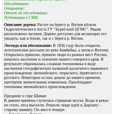
Обследование:
Открытие:
Отчет об обследовании:
Публикации в СМИ:
Описание дерева:
Растет на берегу р. Витим вблизи
Гидрологического поста ГУ "Бурятский ЦГМС". Рядом
расположена часовня. Дерево доступно для желающих его
увидеть, как в близи, так и с берега р. Витим.
Легенда или обоснование:
В 1856 году были открыты
золотоносные россыпи по реке Бамбуйка, а затем и Витиму.
Открылись прииски, пришли люди из разных мест России,
началось заселение и освоение нашего северного края. В
результате образовалась сложная топонимика в виде
наслоения географических названий различного языкового
происхождения: эвенкийского, тюркского, бурятского и
русского. Некоторые из них дошли до нашего времени,
претерпев значительные изменения. Преобладают
топонимы эвенкийского происхождения.
Предание о горе Шаман
В давние времена случилась страшная засуха. Воды в реках
не стало, леса высохли. Решили люди идти к Дархану –
старому шаману. Он жил в пещере.