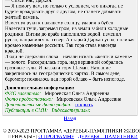
— Спаси нас, Дархан.
— Я помогу вам, но только с условием, что никогда не
будете враждовать друг с другом, не станете добывать
жёлтый камень.
Взметнул руки к палящему солнцу, ударил в бубен.
Налетели тучи, загремел гром, из земли забили холодные
родники. Витим до краёв наполнился водой, изменил
русло, направился на север. А старый Дархан упал, поливая
кровью каменные россыпи. Так гора стала навсегда
красной.
Люди не сдержали слова – начали искать «жёлтый камень»
— золото. Рассердилась гора, над вершиной собрались
грозовые тучи. И назвали гору Шаман. Название
закрепилось на географических картах. В самом деле,
барометр: появилось над горой облако – быть непогоде.
Дополнительная информация:
ФИО заявителя:
Мироевская Ольга Андреевна
Фото предоставлено:
Мироевская Ольга Андреевна
Дополнительные фотографии:
открыть
Публикации в СМИ:
Видеоматериалы:
Назад
© 2010-2023 ПРОГРАММА «ДЕРЕВЬЯ-ПАМЯТНИКИ ЖИВО
ПРИРОДЫ» |
О ПРОГРАММЕ
|
ДЕРЕВЬЯ – ПАМЯТНИКИ