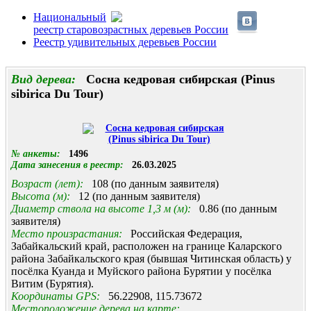
Национальный
реестр старовозрастных деревьев России
Реестр удивительных деревьев России
Вид дерева:
Сосна кедровая сибирская (Pinus
sibirica Du Tour)
№ анкеты:
1496
Дата занесения в реестр:
26.03.2025
Возраст (лет):
108 (по данным заявителя)
Высота (м):
12 (по данным заявителя)
Диаметр ствола на высоте 1,3 м (м):
0.86 (по данным
заявителя)
Место произрастания:
Российская Федерация,
Забайкальский край, расположен на границе Каларского
района Забайкальского края (бывшая Читинская область) у
посёлка Куанда и Муйского района Бурятии у посёлка
Витим (Бурятия).
Координаты GPS:
56.22908, 115.73672
Местоположение дерева на карте: