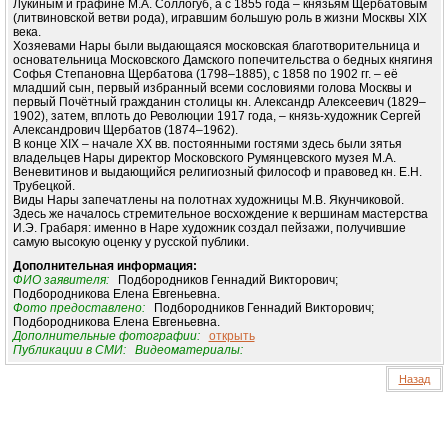
Лукиным и графине М.А. Соллогуб, а с 1855 года – князьям Щербатовым
(литвиновской ветви рода), игравшим большую роль в жизни Москвы XIX
века.
Хозяевами Нары были выдающаяся московская благотворительница и
основательница Московского Дамского попечительства о бедных княгиня
Софья Степановна Щербатова (1798–1885), с 1858 по 1902 гг. – её
младший сын, первый избранный всеми сословиями голова Москвы и
первый Почётный гражданин столицы кн. Александр Алексеевич (1829–
1902), затем, вплоть до Революции 1917 года, – князь-художник Сергей
Александрович Щербатов (1874–1962).
В конце XIX – начале ХХ вв. постоянными гостями здесь были зятья
владельцев Нары директор Московского Румянцевского музея М.А.
Веневитинов и выдающийся религиозный философ и правовед кн. Е.Н.
Трубецкой.
Виды Нары запечатлены на полотнах художницы М.В. Якунчиковой.
Здесь же началось стремительное восхождение к вершинам мастерства
И.Э. Грабаря: именно в Наре художник создал пейзажи, получившие
самую высокую оценку у русской публики.
Дополнительная информация:
ФИО заявителя:
Подбородников Геннадий Викторович;
Подбородникова Елена Евгеньевна.
Фото предоставлено:
Подбородников Геннадий Викторович;
Подбородникова Елена Евгеньевна.
Дополнительные фотографии:
открыть
Публикации в СМИ:
Видеоматериалы:
Назад
© 2010-2023 ПРОГРАММА «ДЕРЕВЬЯ-ПАМЯТНИКИ ЖИВОЙ ПРИРОДЫ» |
О ПРОГРАММЕ
|
ДЕРЕВЬЯ – ПАМЯТНИКИ ЖИВОЙ ПРИРОДЫ
|
НАЦИОНАЛЬНЫЙ РЕЕСТР ДЕРЕВЬЕВ
|
ВИДЕО
|
КОНТАКТЫ