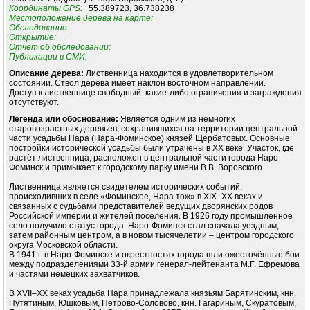
Координаты GPS:
55.389723, 36.738238
Местоположение дерева на карте:
Обследование:
Открытие:
Отчет об обследовании:
Публикации в СМИ:
Описание дерева:
Лиственница находится в удовлетворительном
состоянии. Ствол дерева имеет наклон восточном направлении.
Доступ к лиственнице свободный: какие-либо ограничения и заграждения
отсутствуют.
Легенда или обоснование:
Является одним из немногих
старовозрастных деревьев, сохранившихся на территории центральной
части усадьбы Нара (Нара-Фоминское) князей Щербатовых. Основные
постройки исторической усадьбы были утрачены в ХХ веке. Участок, где
растёт лиственница, расположен в центральной части города Наро-
Фоминск и примыкает к городскому парку имени В.В. Воровского.
Лиственница является свидетелем исторических событий,
происходивших в селе «Фоминское, Нара тож» в XIX–XX веках и
связанных с судьбами представителей ведущих дворянских родов
Российской империи и жителей поселения. В 1926 году промышленное
село получило статус города. Наро-Фоминск стал сначала уездным,
затем районным центром, а в новом тысячелетии – центром городского
округа Московской области.
В 1941 г. в Наро-Фоминске и окрестностях города шли ожесточённые бои
между подразделениями 33-й армии генерал-лейтенанта М.Г. Ефремова
и частями немецких захватчиков.
В XVII–XX веках усадьба Нара принадлежала князьям Барятинским, кнн.
Путятиным, Юшковым, Петрово-Соловово, кнн. Гагариным, Скуратовым,