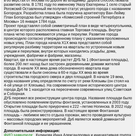
в 60 верстах от Москвы по дороге во Владимир. Дорога способствовала
развитию села. В 1781 году по именному Указу Екатерины 1 село старый
Рогожский Оставленный ям получил статус уездного города с названием
Богородск. Разработка плана была поручена архитектору Ван-Лейму.
План Богородска был утвержден «Комиссией строений Петербурга и
Москвы» 16 января 1784 года.
Проект представлял собой симметричный план в виде четырехугольника,
в центре которого расположена главная Торговая площадь. Внутри
плана четко прослеживаются улицы и переулки. Развитие города
происходило согласно утвержденному плану с указанием проложенных
новых улиц. План города начала Х1Х века представлял собой
регулярную разбивку территории на кварталы по устроенным новым
улицам и переулкам, внутри которых находились усадьбы, дома,
учреждения, фабрички и фабрики, магазины.
Квартал, где в настоящее время растет ДУБ № 1 (Фонтанная площадь),
более 200 лет назад был застроен деревянными домами жителей
города. В начале ХХ века дома обозначенного квартала еще
существовали и были снесены в 60-е годы ХХ века во время
строительства городского сквера и двух площадей. В начале 19 века,
когда названия улиц определяли по счету от реки Клязьмы (он стоял на
4-ой улице от Клязьмы). На современном плане исторического центра
города Дуб № 1 находится на пересечении современных улиц Советская
и Соборная.
ДУБ пережил все реконструкции центра города. Название площади было
обусловлено появлением группы фонтанов, установленных в 2003 году.
Открытие площади было приурочено к 222 –летию Ногинска. В 2022 году
площадь была реконструирована. В настоящее время Фонтанная
площадь – любимое место отдыха горожан, место проведения культурно
– массовых городских мероприятий. Дуб является живой доминантой
Фонтанной площади и ее украшением.
Дополнительная информация:
ФИО заявителя:
Кудинова Инна Александровна и инициативная группа