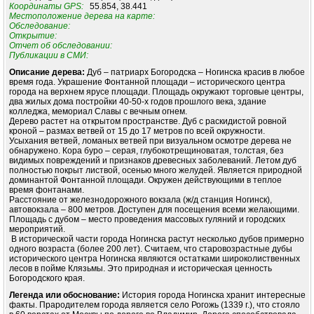
Координаты GPS:
55.854, 38.441
Местоположение дерева на карте:
Обследование:
Открытие:
Отчет об обследовании:
Публикации в СМИ:
Описание дерева:
Дуб – патриарх Богородска – Ногинска красив в любое
время года. Украшение Фонтанной площади – исторического центра
города на верхнем ярусе площади. Площадь окружают торговые центры,
два жилых дома постройки 40-50-х годов прошлого века, здание
колледжа, мемориал Славы с вечным огнем.
Дерево растет на открытом пространстве. Дуб с раскидистой ровной
кроной – размах ветвей от 15 до 17 метров по всей окружности.
Усыхания ветвей, ломаных ветвей при визуальном осмотре дерева не
обнаружено. Кора буро – серая, глубокотрещиноватая, толстая, без
видимых повреждений и признаков древесных заболеваний. Летом дуб
полностью покрыт листвой, осенью много желудей. Является природной
доминантой Фонтанной площади. Окружен действующими в теплое
время фонтанами.
Расстояние от железнодорожного вокзала (ж/д станция Ногинск),
автовокзала – 800 метров. Доступен для посещения всеми желающими.
Площадь с дубом – место проведения массовых гуляний и городских
мероприятий.
В исторической части города Ногинска растут несколько дубов примерно
одного возраста (более 200 лет). Считаем, что старовозрастные дубы
исторического центра Ногинска являются остатками широколиственных
лесов в пойме Клязьмы. Это природная и историческая ценность
Богородского края.
Легенда или обоснование:
История города Ногинска хранит интересные
факты. Прародителем города является село Рогожь (1339 г.), что стояло