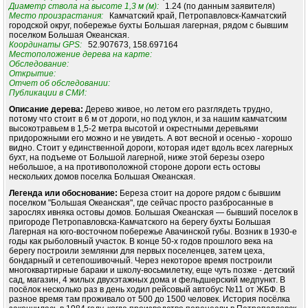
Диаметр ствола на высоте 1,3 м (м):
1.24 (по данным заявителя)
Место произрастания:
Камчатский край, Петропавловск-Камчатский
городской округ, побережье бухты Большая лагерная, рядом с бывшим
поселком Большая Океанская.
Координаты GPS:
52.907673, 158.697164
Местоположение дерева на карте:
Обследование:
Открытие:
Отчет об обследовании:
Публикации в СМИ:
Описание дерева:
Дерево живое, но летом его разглядеть трудно,
потому что стоит в 6 м от дороги, но под уклон, и за нашим камчатским
высокотравьем в 1,5-2 метра высотой и окрестными деревьями
придорожными его можно и не увидеть. А вот весной и осенью - хорошо
видно. Стоит у единственной дороги, которая идет вдоль всех лагерных
бухт, на подъеме от Большой лагерной, ниже этой березы озеро
небольшое, а на противоположной стороне дороги есть остовы
нескольких домов поселка Большая Океанская.
Легенда или обоснование:
Береза стоит на дороге рядом с бывшим
поселком "Большая Океанская", где сейчас просто разбросанные в
зарослях ивняка остовы домов. Большая Океанская — бывший поселок в
пригороде Петропавловска-Камчатского на берегу бухты Большая
Лагерная на юго-восточном побережье Авачинской губы. Возник в 1930-е
годы как рыболовный участок. В конце 50-х годов прошлого века на
берегу построили землянки для первых поселенцев, затем цеха,
бондарный и сетепошивочный. Через некоторое время построили
многоквартирные бараки и школу-восьмилетку, еще чуть позже - детский
сад, магазин, 4 жилых двухэтажных дома и фельдшерский медпункт. В
посёлок несколько раз в день ходил рейсовый автобус №11 от ЖБФ. В
разное время там проживало от 500 до 1500 человек. История посёлка