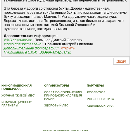
закончилась в 1984 году, когда производство перенесли в Петропавловск.
Эта береза у дороги со стороны бухты. Дорога - единственная,
проходящая через все три Лагерные бухты, потом заходит в Шлюпочную
бухту и выходит на мыс Маячный. Мы с друзьями часто ходим туда.
Береза - часть истории Петропавловска, и такая большая и старая, что
наверняка помнит всех жителей Большой Океанской и
путешественников, походивших мимо.
Дополнительная информация:
ФИО заявителя:
Повышев Дмитрий Олегович
Фото предоставлено:
Повышев Дмитрий Олегович
Дополнительные фотографии:
открыть
Публикации в СМИ:
Видеоматериалы:
Назад
© 2010-2023 ПРОГРАММА «ДЕРЕВЬЯ-ПАМЯТНИКИ ЖИВОЙ ПРИРОДЫ» |
О ПРОГРАММЕ
|
ДЕРЕВЬЯ – ПАМЯТНИКИ ЖИВОЙ ПРИРОДЫ
|
НАЦИОНАЛЬНЫЙ РЕЕСТР ДЕРЕВЬЕВ
|
ВИДЕО
|
КОНТАКТЫ
ИНФОРМАЦИОННАЯ
ОРГАНИЗАТОРЫ
ПАРТНЕРЫ
ПОДДЕРЖКА
СОВЕТ ПО СОХРАНЕНИЮ
РОСЛЕСХОЗ
ЖУРНАЛ "ЖИВОЙ ЛЕС"
ПРИРОДНОГО НАСЛЕДИЯ
НАЦИИ
РОСЛЕСОЗАЩИТА
ИНФОРМАЦИОННЫЕ
ПАРТНЕРЫ
ЗДОРОВЫЙ ЛЕС
АВИАЛЕСОХРАНА
Политика конфиденциальности