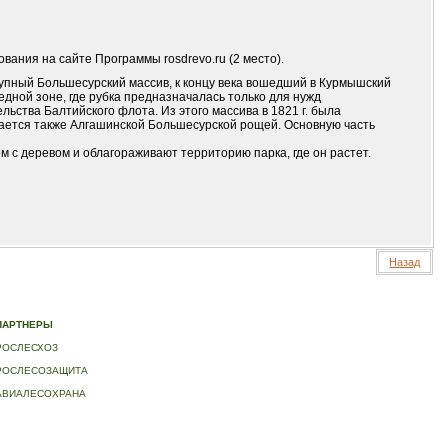
вания на сайте Программы rosdrevo.ru (2 место).
рупный Большесурский массив, к концу века вошедший в Курмышский
едной зоне, где рубка предназначалась только для нужд
льства Балтийского флота. Из этого массива в 1821 г. была
ается также Алгашинской Большесурской рощей. Основную часть
 с деревом и облагораживают территорию парка, где он растет.
Назад
ИДЕО
|
КОНТАКТЫ
ПАРТНЕРЫ
РОСЛЕСХОЗ
РОСЛЕСОЗАЩИТА
АВИАЛЕСОХРАНА