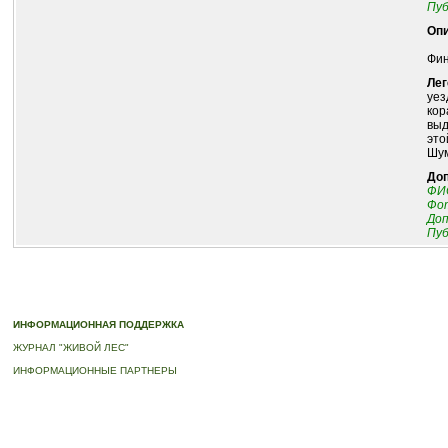
Пуб
Опи
Фин
Лег
уез
кор
выд
это
Шум
До
ФИО
Фот
До
Пуб
© 2010-2023 ПРОГРАММА «ДЕРЕВЬЯ-ПАМЯТНИКИ ЖИВОЙ ПРИРОДЫ» |
О ПРОГРАММ
ИНФОРМАЦИОННАЯ ПОДДЕРЖКА
ЖУРНАЛ "ЖИВОЙ ЛЕС"
ИНФОРМАЦИОННЫЕ ПАРТНЕРЫ