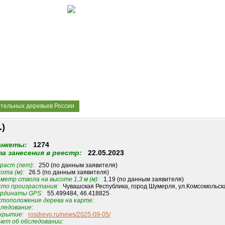
ительных деревьев России
.)
анкеты:
1274
а занесения в реестр:
22.05.2023
раст (лет):
250 (по данным заявителя)
ота (м):
26.5 (по данным заявителя)
метр ствола на высоте 1,3 м (м):
1.19 (по данным заявителя)
то произрастания:
Чувашская Республика, город Шумерля, ул.Комсомольска
рдинаты GPS:
55.499484, 46.418825
тоположение дерева на карте:
ледование:
крытие:
rosdrevo.ru/news/2025-09-05/
ет об обследовании: