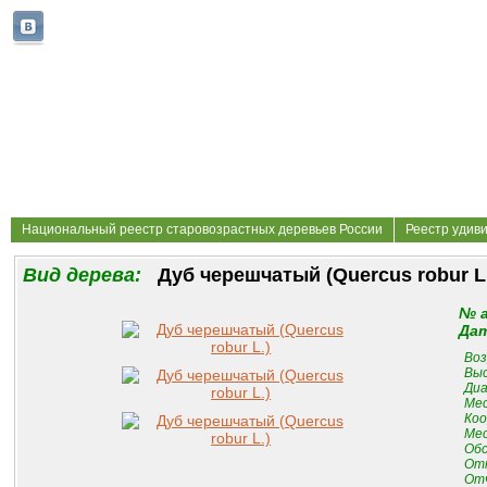
Национальный реестр старовозрастных деревьев России
Реестр удив
Вид дерева:
Дуб черешчатый (Quercus robur L
№ 
Дат
Воз
Выс
Диа
Мес
Коо
Мес
Обс
От
Отч