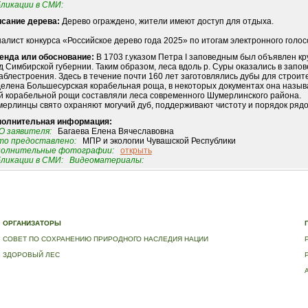
ликации в СМИ:
сание дерева:
Дерево ограждено, жители имеют доступ для отдыха.
алист конкурса «Российское дерево года 2025» по итогам электронного голосо
енда или обоснование:
В 1703 г.указом Петра I заповедным был объявлен к
д Симбирской губернии. Таким образом, леса вдоль р. Суры оказались в запов
аблестроения. Здесь в течение почти 160 лет заготовлялись дубы для строите
елена Большесурская корабельная роща, в некоторых документах она назыв
й корабельной рощи составляли леса современного Шумерлинского района.
ерлинцы свято охраняют могучий дуб, поддерживают чистоту и порядок рядом
полнительная информация:
 заявителя:
Багаева Елена Вячеславовна
о предоставлено:
МПР и экологии Чувашской Республики
полнительные фотографии:
открыть
ликации в СМИ:
Видеоматериалы:
Е
|
ДЕРЕВЬЯ – ПАМЯТНИКИ ЖИВОЙ ПРИРОДЫ
|
НАЦИОНАЛЬНЫЙ РЕЕСТР ДЕРЕВЬЕВ
|
В
ОРГАНИЗАТОРЫ
СОВЕТ ПО СОХРАНЕНИЮ ПРИРОДНОГО НАСЛЕДИЯ НАЦИИ
ЗДОРОВЫЙ ЛЕС