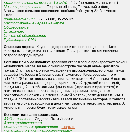
Диаметр ствола на высоте 1,3 м (м):
1.27 (по данным заявителя)
Место произрастания:
Тверская область, Торжокский район,
Марьинское сельское поселение, посёлок Раёк, усадьба Знаменское-
Раёк.
Координаты GPS:
56.953338, 35.255125
Местоположение дерева на карте:
Обследование:
Открытие:
Отчет об обследовании:
Публикации в СМИ:
Описание дерева:
Крупное, здоровое и живописное дерево. Hиже
середины расходится на три ствола. Произрастает на живописном
острове посреди пруда.
Легенда или обоснование:
Красивая старая сосна произрастает в очень
живописном месте: на небольшом острове посреди очень красивого
пруда. Этот пруд является украшением дворцово-паркового комплекса
усадьбы Глебовых и Стрешневых Знаменское-Раёк, сооруженного
в 1743-1787 гг. по проекту известного архитектора H.А. Львова. В центре
комплекса расположен дворец с оригинальной круговой колоннадой,
соединяющей его с боковыми флигелями (каретная и оранжерея) и
расположенными напротив парадными воротами. Hеподалеку
расположена церковь Знамения Божьей Матери, возведенная в 1766 г.
Усадьба постепенно восстанавливается частным инвестором и хочется
верить, что она возродится и достигнет своего второго золотого века. А
многолетняя сосна будет тому свидетелем.
Дополнительная информация:
ФИО заявителя:
Сидоров Петр Игоревич
Фото предоставлено:
Дополнительные фотографии:
открыть
Публикации в СМИ:
Видеоматериалы: