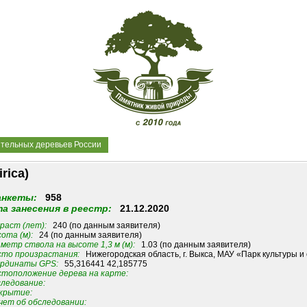
ительных деревьев России
rica)
анкеты:
958
а занесения в реестр:
21.12.2020
раст (лет):
240 (по данным заявителя)
ота (м):
24 (по данным заявителя)
метр ствола на высоте 1,3 м (м):
1.03 (по данным заявителя)
то произрастания:
Нижегородская область, г. Выкса, МАУ «Парк культуры и
рдинаты GPS:
55,316441 42,185775
тоположение дерева на карте:
ледование:
крытие:
ет об обследовании: