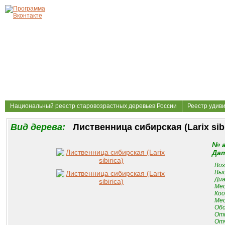
Национальный реестр старовозрастных деревьев России
Реестр удив
Вид дерева:
Лиственница сибирская (Larix sibi
№ 
Дат
Воз
Выс
Диа
Мес
Коо
Мес
Обс
От
Отч