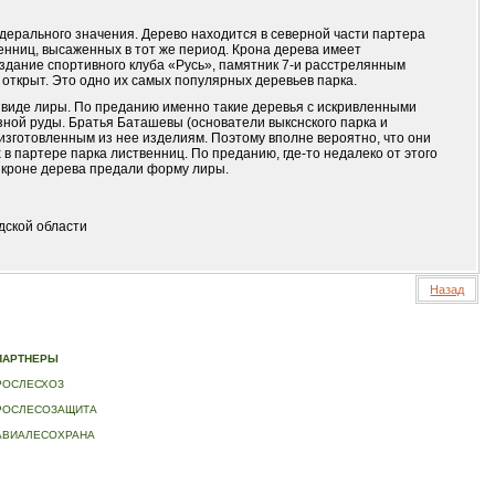
дерального значения. Дерево находится в северной части партера
енниц, высаженных в тот же период. Крона дерева имеет
здание спортивного клуба «Русь», памятник 7-и расстрелянным
открыт. Это одно их самых популярных деревьев парка.
 виде лиры. По преданию именно такие деревья с искривленными
ной руды. Братья Баташевы (основатели выкснского парка и
изготовленным из нее изделиям. Поэтому вполне вероятно, что они
 партере парка лиственниц. По преданию, где-то недалеко от этого
у кроне дерева предали форму лиры.
дской области
Назад
ИДЕО
|
КОНТАКТЫ
ПАРТНЕРЫ
РОСЛЕСХОЗ
РОСЛЕСОЗАЩИТА
АВИАЛЕСОХРАНА