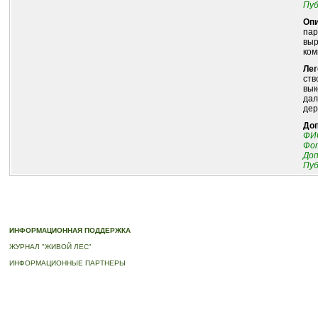
Пуб
Опи
пар
выр
ком
Лег
ств
вык
дал
дер
До
ФИО
Фот
До
Пуб
© 2010-2023 ПРОГРАММА «ДЕРЕВЬЯ-ПАМЯТНИКИ ЖИВОЙ ПРИРОДЫ» |
О ПРОГРАММ
ИНФОРМАЦИОННАЯ ПОДДЕРЖКА
ЖУРНАЛ "ЖИВОЙ ЛЕС"
ИНФОРМАЦИОННЫЕ ПАРТНЕРЫ