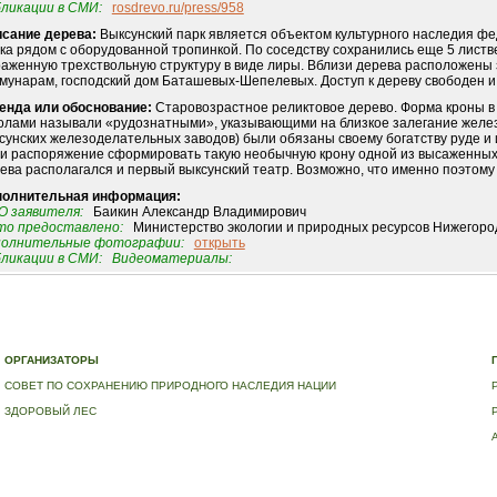
ликации в СМИ:
rosdrevo.ru/press/958
сание дерева:
Выксунский парк является объектом культурного наследия фе
ка рядом с оборудованной тропинкой. По соседству сохранились еще 5 листв
аженную трехствольную структуру в виде лиры. Вблизи дерева расположены 
мунарам, господский дом Баташевых-Шепелевых. Доступ к дереву свободен и 
енда или обоснование:
Старовозрастное реликтовое дерево. Форма кроны в
олами называли «рудознатными», указывающими на близкое залегание желез
сунских железоделательных заводов) были обязаны своему богатству руде и 
и распоряжение сформировать такую необычную крону одной из высаженных в
ева располагался и первый выксунский театр. Возможно, что именно поэтом
полнительная информация:
 заявителя:
Баикин Александр Владимирович
о предоставлено:
Министерство экологии и природных ресурсов Нижегоро
полнительные фотографии:
открыть
ликации в СМИ:
Видеоматериалы:
Е
|
ДЕРЕВЬЯ – ПАМЯТНИКИ ЖИВОЙ ПРИРОДЫ
|
НАЦИОНАЛЬНЫЙ РЕЕСТР ДЕРЕВЬЕВ
|
В
ОРГАНИЗАТОРЫ
СОВЕТ ПО СОХРАНЕНИЮ ПРИРОДНОГО НАСЛЕДИЯ НАЦИИ
ЗДОРОВЫЙ ЛЕС