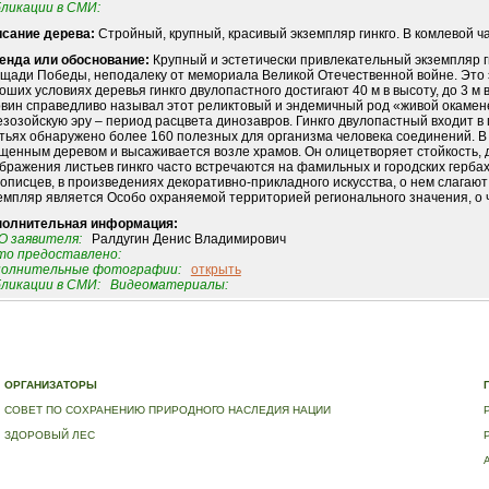
ликации в СМИ:
сание дерева:
Стройный, крупный, красивый экземпляр гинкго. В комлевой ч
енда или обоснование:
Крупный и эстетически привлекательный экземпляр г
щади Победы, неподалеку от мемориала Великой Отечественной войне. Это э
оших условиях деревья гинкго двулопастного достигают 40 м в высоту, до 3 м в
вин справедливо называл этот реликтовый и эндемичный род «живой окамене
езозойскую эру – период расцвета динозавров. Гинкго двулопастный входит в
тьях обнаружено более 160 полезных для организма человека соединений. В с
щенным деревом и высаживается возле храмов. Он олицетворяет стойкость, д
бражения листьев гинкго часто встречаются на фамильных и городских гербах,
описцев, в произведениях декоративно-прикладного искусства, о нем слагаю
емпляр является Особо охраняемой территорией регионального значения, о 
полнительная информация:
 заявителя:
Ралдугин Денис Владимирович
о предоставлено:
полнительные фотографии:
открыть
ликации в СМИ:
Видеоматериалы:
Е
|
ДЕРЕВЬЯ – ПАМЯТНИКИ ЖИВОЙ ПРИРОДЫ
|
НАЦИОНАЛЬНЫЙ РЕЕСТР ДЕРЕВЬЕВ
|
В
ОРГАНИЗАТОРЫ
СОВЕТ ПО СОХРАНЕНИЮ ПРИРОДНОГО НАСЛЕДИЯ НАЦИИ
ЗДОРОВЫЙ ЛЕС