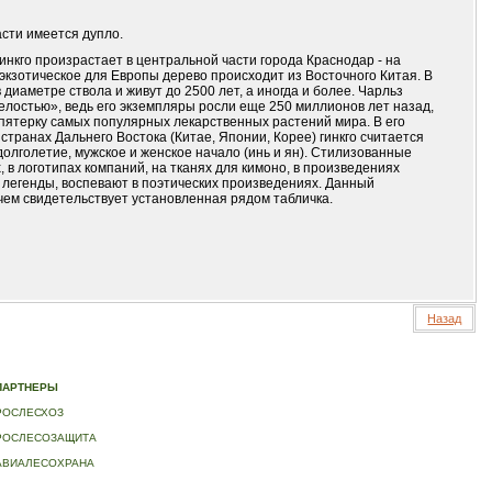
асти имеется дупло.
инкго произрастает в центральной части города Краснодар - на
кзотическое для Европы дерево происходит из Восточного Китая. В
 диаметре ствола и живут до 2500 лет, а иногда и более. Чарльз
лостью», ведь его экземпляры росли еще 250 миллионов лет назад,
 пятерку самых популярных лекарственных растений мира. В его
транах Дальнего Востока (Китае, Японии, Корее) гинкго считается
олголетие, мужское и женское начало (инь и ян). Стилизованные
 в логотипах компаний, на тканях для кимоно, в произведениях
т легенды, воспевают в поэтических произведениях. Данный
чем свидетельствует установленная рядом табличка.
Назад
ИДЕО
|
КОНТАКТЫ
ПАРТНЕРЫ
РОСЛЕСХОЗ
РОСЛЕСОЗАЩИТА
АВИАЛЕСОХРАНА