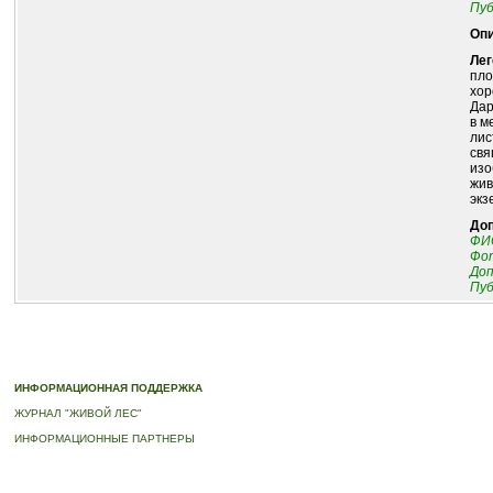
Пуб
Опи
Лег
пло
хор
Дар
в м
лис
свя
изо
жив
экз
До
ФИО
Фот
До
Пуб
© 2010-2023 ПРОГРАММА «ДЕРЕВЬЯ-ПАМЯТНИКИ ЖИВОЙ ПРИРОДЫ» |
О ПРОГРАММ
ИНФОРМАЦИОННАЯ ПОДДЕРЖКА
ЖУРНАЛ "ЖИВОЙ ЛЕС"
ИНФОРМАЦИОННЫЕ ПАРТНЕРЫ