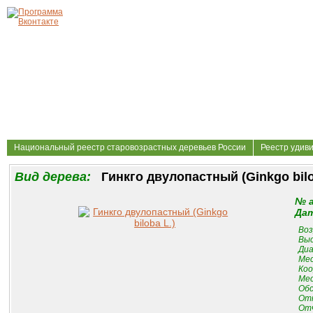
Национальный реестр старовозрастных деревьев России
Реестр удив
Вид дерева:
Гинкго двулопастный (Ginkgo bilo
№ 
Дат
Воз
Выс
Диа
Мес
Коо
Мес
Обс
От
Отч