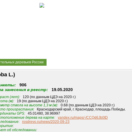
ительных деревьев России
ba L.)
анкеты:
906
а занесения в реестр:
19.05.2020
раст (лет):
120 (по данным ЦДЭ на 2020 г.)
ота (м):
19 (по данным ЦДЭ на 2020 г.)
метр ствола на высоте 1,3 м (м):
0.68 (по данным ЦДЭ на 2020 г.)
то произрастания:
Краснодарский край, г. Краснодар, площадь Победы.
рдинаты GPS:
45.01480, 38.96997
тоположение дерева на карте:
yandex.ru/maps/-/CCQd6Jb0tD
ледование:
rosdrevo.ru/news/2020-09-23
крытие:
ет об обследовании: