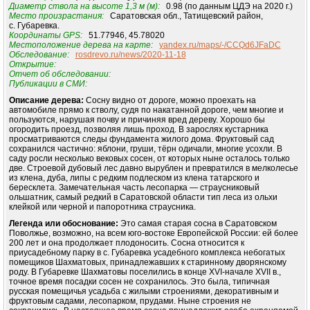
Диаметр ствола на высоте 1,3 м (м):
0.98 (по данным ЦДЭ на 2020 г.)
Место произрастания:
Саратовская обл., Татищевский район,
с. Губаревка.
Координаты GPS:
51.77946, 45.78020
Местоположение дерева на карте:
yandex.ru/maps/-/CCQd6JFaDC
Обследование:
rosdrevo.ru/news/2020-11-18
Открытие:
Отчет об обследовании:
Публикации в СМИ:
Описание дерева:
Сосну видно от дороге, можно проехать на
автомобиле прямо к стволу, судя по накатанной дороге, чем многие и
пользуются, нарушая почву и причиняя вред дереву. Хорошо бы
огородить проезд, позволяя лишь проход. В зарослях кустарника
просматриваются следы фундамента жилого дома. Фруктовый сад
сохранился частично: яблони, груши, тёрн одичали, многие усохли. В
саду росли несколько вековых сосен, от которых ныне осталось только
две. Строевой дубовый лес давно вырублен и превратился в мелколесье
из клена, дуба, липы с редким подлеском из клена татарского и
бересклета. Замечательная часть лесопарка — страусниковый
ольшатник, самый редкий в Саратовской области тип леса из ольхи
клейкой или черной и папоротника страусника.
Легенда или обоснование:
Это самая старая сосна в Саратовском
Поволжье, возможно, на всем юго-востоке Европейской России: ей более
200 лет и она продолжает плодоносить. Сосна относится к
приусадебному парку в с. Губаревка усадебного комплекса небогатых
помещиков Шахматовых, принадлежавших к старинному дворянскому
роду. В Губаревке Шахматовы поселились в конце ХVI-начале XVII в.,
точное время посадки сосен не сохранилось. Это была, типичная
русская помещичья усадьба с жилыми строениями, декоративным и
фруктовым садами, лесопарком, прудами. Ныне строения не