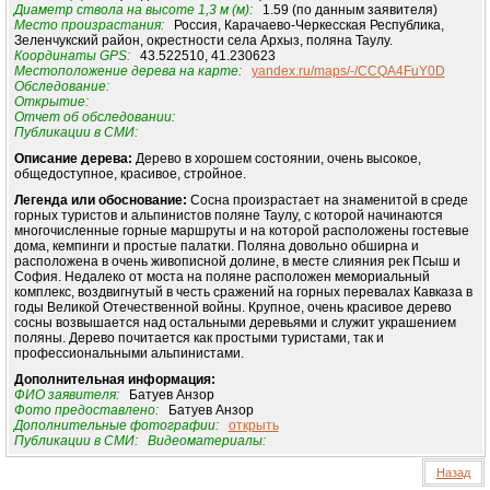
Диаметр ствола на высоте 1,3 м (м):
1.59 (по данным заявителя)
Место произрастания:
Россия, Карачаево-Черкесская Республика,
Зеленчукский район, окрестности села Архыз, поляна Таулу.
Координаты GPS:
43.522510, 41.230623
Местоположение дерева на карте:
yandex.ru/maps/-/CCQA4FuY0D
Обследование:
Открытие:
Отчет об обследовании:
Публикации в СМИ:
Описание дерева:
Дерево в хорошем состоянии, очень высокое,
общедоступное, красивое, стройное.
Легенда или обоснование:
Сосна произрастает на знаменитой в среде
горных туристов и альпинистов поляне Таулу, с которой начинаются
многочисленные горные маршруты и на которой расположены гостевые
дома, кемпинги и простые палатки. Поляна довольно обширна и
расположена в очень живописной долине, в месте слияния рек Псыш и
София. Недалеко от моста на поляне расположен мемориальный
комплекс, воздвигнутый в честь сражений на горных перевалах Кавказа в
годы Великой Отечественной войны. Крупное, очень красивое дерево
сосны возвышается над остальными деревьями и служит украшением
поляны. Дерево почитается как простыми туристами, так и
профессиональными альпинистами.
Дополнительная информация:
ФИО заявителя:
Батуев Анзор
Фото предоставлено:
Батуев Анзор
Дополнительные фотографии:
открыть
Публикации в СМИ:
Видеоматериалы:
Назад