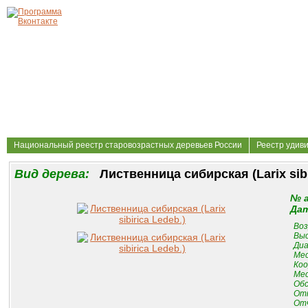
Национальный реестр старовозрастных деревьев России
Реестр удив
Вид дерева:
Лиственница сибирская (Larix sibi
№ 
Дат
Воз
Выс
Диа
Мес
Коо
Мес
Обс
От
Отч