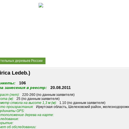
ительных деревьев России
rica Ledeb.)
анкеты:
106
а занесения в реестр:
20.08.2011
раст (лет):
220-260 (по данным заявителя)
ота (м):
25 (по данным заявителя)
метр ствола на высоте 1,3 м (м):
1.10 (по данным заявителя)
то произрастания:
Иркутская область, Шелеховский район, железнодорожная
рдинаты GPS:
тоположение дерева на карте:
ледование:
крытие:
ет об обследовании: