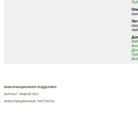
Пуб
Опи
нах
Лег
про
люб
До
ФИО
Фот
До
Пуб
Ви
© 2010-2023 ПРОГРАММА «ДЕРЕВЬЯ-ПАМЯТНИКИ ЖИВОЙ ПРИРОДЫ» |
О ПРОГРАММ
ИНФОРМАЦИОННАЯ ПОДДЕРЖКА
ЖУРНАЛ "ЖИВОЙ ЛЕС"
ИНФОРМАЦИОННЫЕ ПАРТНЕРЫ