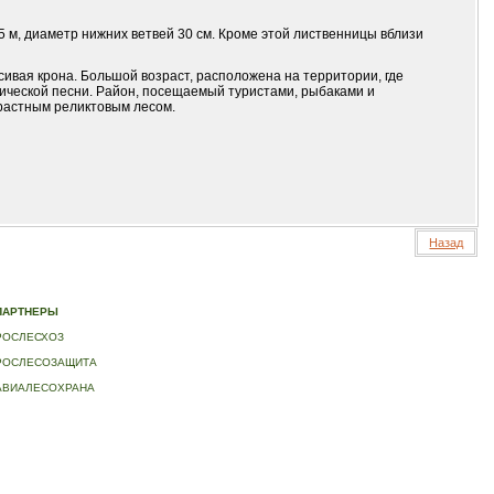
5 м, диаметр нижних ветвей 30 см. Кроме этой лиственницы вблизи
асивая крона. Большой возраст, расположена на территории, где
тической песни. Район, посещаемый туристами, рыбаками и
зрастным реликтовым лесом.
Назад
ИДЕО
|
КОНТАКТЫ
ПАРТНЕРЫ
РОСЛЕСХОЗ
РОСЛЕСОЗАЩИТА
АВИАЛЕСОХРАНА