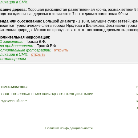
ликации в СМИ:
сание дерева:
Хорошая раскидистая разветвленная крона, размах ветвей 9,
одятся одиночные деревья в количестве 7 шт. с диаметром ствола 90 см.
енда или обоснование:
Большой диаметр - 1,10 м, большие сучки ветвей, кр
водятся туристические слеты города Иркутска и Шелехова, фестивали турис
ителями природы. Можно по праву назвать этот островок деревьев старово
полнительная информация:
 заявителя:
Тракай В.Ф.
о предоставлено:
Тракай В.Ф.
полнительные фотографии:
открыть
ликации в СМИ:
открыть
деоматериалы:
Е
|
ДЕРЕВЬЯ – ПАМЯТНИКИ ЖИВОЙ ПРИРОДЫ
|
НАЦИОНАЛЬНЫЙ РЕЕСТР ДЕРЕВЬЕВ
|
В
ОРГАНИЗАТОРЫ
СОВЕТ ПО СОХРАНЕНИЮ ПРИРОДНОГО НАСЛЕДИЯ НАЦИИ
ЗДОРОВЫЙ ЛЕС
Политика конфиденциальности