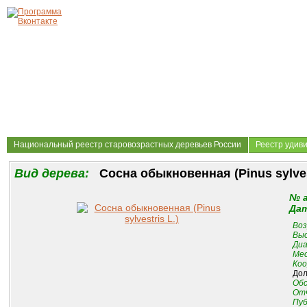
Национальный реестр старовозрастных деревьев России
Реестр удив
Вид дерева:
Сосна обыкновенная (Pinus sylvest
№ 
Дат
Воз
Выс
Диа
Мес
Коо
Дол
Обс
Отч
Пуб