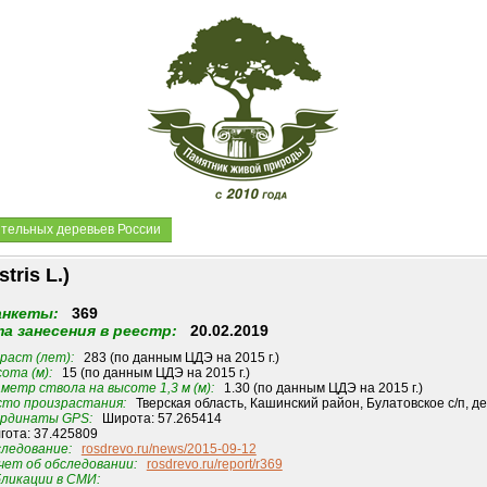
ительных деревьев России
ris L.)
анкеты:
369
а занесения в реестр:
20.02.2019
раст (лет):
283 (по данным ЦДЭ на 2015 г.)
ота (м):
15 (по данным ЦДЭ на 2015 г.)
метр ствола на высоте 1,3 м (м):
1.30 (по данным ЦДЭ на 2015 г.)
то произрастания:
Тверская область, Кашинский район, Булатовское с/п, д
рдинаты GPS:
Широта: 57.265414
гота: 37.425809
ледование:
rosdrevo.ru/news/2015-09-12
ет об обследовании:
rosdrevo.ru/report/r369
ликации в СМИ: