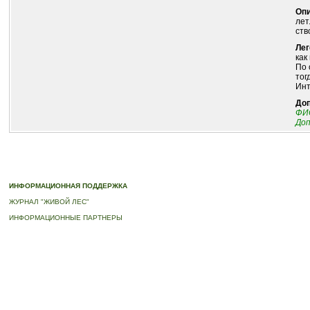
Опи
лет
ств
Лег
как
По 
тог
Инт
До
ФИО
До
© 2010-2023 ПРОГРАММА «ДЕРЕВЬЯ-ПАМЯТНИКИ ЖИВОЙ ПРИРОДЫ» |
О ПРОГРАММ
ИНФОРМАЦИОННАЯ ПОДДЕРЖКА
ЖУРНАЛ "ЖИВОЙ ЛЕС"
ИНФОРМАЦИОННЫЕ ПАРТНЕРЫ