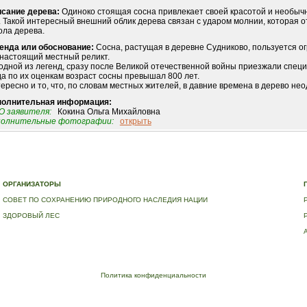
сание дерева:
Одиноко стоящая сосна привлекает своей красотой и необычн
. Такой интересный внешний облик дерева связан с ударом молнии, которая о
ола дерева.
енда или обоснование:
Сосна, растущая в деревне Судниково, пользуется 
 настоящий местный реликт.
одной из легенд, сразу после Великой отечественной войны приезжали специа
да по их оценкам возраст сосны превышал 800 лет.
ересно и то, что, по словам местных жителей, в давние времена в дерево не
полнительная информация:
 заявителя:
Кокина Ольга Михайловна
полнительные фотографии:
открыть
Е
|
ДЕРЕВЬЯ – ПАМЯТНИКИ ЖИВОЙ ПРИРОДЫ
|
НАЦИОНАЛЬНЫЙ РЕЕСТР ДЕРЕВЬЕВ
|
В
ОРГАНИЗАТОРЫ
СОВЕТ ПО СОХРАНЕНИЮ ПРИРОДНОГО НАСЛЕДИЯ НАЦИИ
ЗДОРОВЫЙ ЛЕС
Политика конфиденциальности