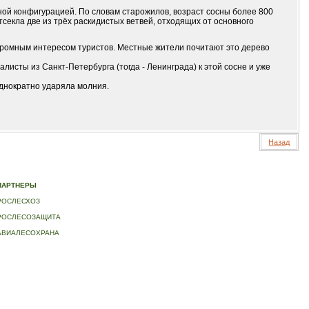
ой конфигурацией. По словам старожилов, возраст сосны более 800
тсекла две из трёх раскидистых ветвей, отходящих от основного
огромным интересом туристов. Местные жители почитают это дерево
листы из Санкт-Петербурга (тогда - Ленинграда) к этой сосне и уже
однократно ударяла молния.
Назад
ИДЕО
|
КОНТАКТЫ
ПАРТНЕРЫ
РОСЛЕСХОЗ
РОСЛЕСОЗАЩИТА
АВИАЛЕСОХРАНА