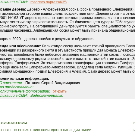
ликации в СМИ:
rosdrevo.ru/press/635/
сание дерева:
Дерево - Алферьевская сосна (сосна праведного Елевферия).
тивоположной стороне видны следы воздействия огня. Дерево стоит на откры
2001 №163-УГ дерево признано памятником природы регионального значения.
ьшую эстетическую привлекательность. От близлежащего курорта "Оболсуново
орическую тропу. На сегодняшний день требуются работы специалистов по ух
ольшая часовенка. Алферьевская сосна может быть признана общенациона
апреля 2020 г. дерево погибло в результате обрушения.
енда или обоснование:
Реликтовую сосну называют сосной праведного Елевф
ервенции из разоренного скита в эту местность пришли два монаха Елевферий
чества. Елевферию было небесное знамение над кроной этой сосны. Господь д
ольшую деревеньку рядом с сосной стали в память о том событии называть З
вферии Елеферьевым. Затем произошла трансформация топонима Елиферьев
о еще называли Елиферьево-Алексеевское. Владелец села боярин Тупицын. У
оминая монашеский подвиг Елевферия и Алексия. Само дерево может быть о
полнительная информация:
 заявителя:
Потанин Сергей Владимирович
о предоставлено:
полнительные фотографии:
открыть
ликации в СМИ:
Видеоматериалы:
Е
|
ДЕРЕВЬЯ – ПАМЯТНИКИ ЖИВОЙ ПРИРОДЫ
|
НАЦИОНАЛЬНЫЙ РЕЕСТР ДЕРЕВЬЕВ
|
В
ОРГАНИЗАТОРЫ
СОВЕТ ПО СОХРАНЕНИЮ ПРИРОДНОГО НАСЛЕДИЯ НАЦИИ