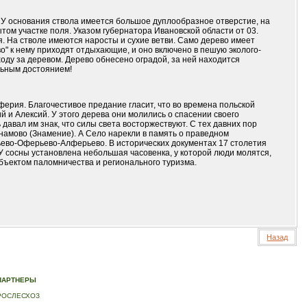
 У основания ствола имеется большое дуплообразное отверстие, на
том участке поля. Указом губернатора Ивановской области от 03.
 На стволе имеются наросты и сухие ветви. Само дерево имеет
" к нему приходят отдыхающие, и оно включено в пешую эколого-
оду за деревом. Дерево обнесено оградой, за ней находится
льным достоянием!
ерия. Благочестивое предание гласит, что во времена польской
 и Алексий. У этого дерева они молились о спасении своего
авал им знак, что силы света восторжествуют. С тех давних пор
намово (Знамение). А Село нарекли в память о праведном
о-Оферьево-Алферьево. В исторических документах 17 столетия
 сосны установлена небольшая часовенка, у которой люди молятся,
бъектом паломничества и регионального туризма.
Назад
ИДЕО
|
КОНТАКТЫ
ПАРТНЕРЫ
РОСЛЕСХОЗ