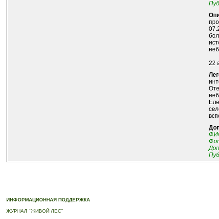
Пуб
Опи
про
07.
бол
ист
неб
22 
Лег
инт
Оте
неб
Еле
сел
всп
До
ФИО
Фот
До
Пуб
© 2010-2023 ПРОГРАММА «ДЕРЕВЬЯ-ПАМЯТНИКИ ЖИВОЙ ПРИРОДЫ» |
О ПРОГРАММ
ИНФОРМАЦИОННАЯ ПОДДЕРЖКА
ЖУРНАЛ "ЖИВОЙ ЛЕС"