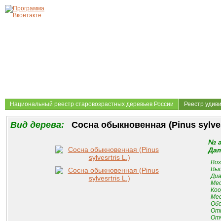
Национальный реестр старовозрастных деревьев России
Реестр удив
Вид дерева:
Сосна обыкновенная (Pinus sylvesr
№ 
Дат
Воз
Выс
Диа
Мес
Коо
Мес
Обс
От
Отч