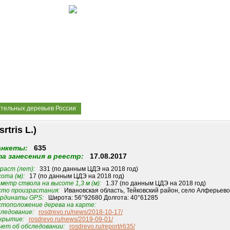
ительных деревьев России
tris L.)
анкеты:
635
а занесения в реестр:
17.08.2017
раст (лет):
331 (по данным ЦДЭ на 2018 год)
ота (м):
17 (по данным ЦДЭ на 2018 год)
метр ствола на высоте 1,3 м (м):
1.37 (по данным ЦДЭ на 2018 год)
то произрастания:
Ивановская область, Тейковский район, село Алферьево
рдинаты GPS:
Широта: 56°92680 Долгота: 40°61285
тоположение дерева на карте:
ледование:
rosdrevo.ru/news/2018-10-17/
крытие:
rosdrevo.ru/news/2019-09-01/
ет об обследовании:
rosdrevo.ru/report/r635/