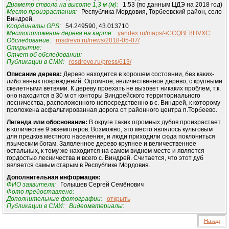
Диаметр ствола на высоте 1,3 м (м):
1.53 (по данным ЦДЭ на 2018 год)
Место произрастания:
Республика Мордовия, Торбеевский район, село
Виндрей.
Координаты GPS:
54.249590, 43.013710
Местоположение дерева на карте:
yandex.ru/maps/-/CCQBE8HVXC
Обследование:
rosdrevo.ru/news/2018-05-07/
Открытие:
Отчет об обследовании:
Публикации в СМИ:
rosdrevo.ru/press/613/
Описание дерева:
Дерево находится в хорошем состоянии, без каких-
либо явных повреждений. Огромное, величественное дерево, с крупными
скелетными ветвями. К дереву проехать не вызовет никаких проблем, т.к.
оно находится в 30 м от конторы Виндрейского территориального
лесничества, расположенного непосредственно в с. Виндрей, к которому
проложена асфальтированная дорога от районного центра п.Торбеево.
Легенда или обоснование:
В округе таких огромных дубов произрастает
в количестве 9 экземпляров. Возможно, это место являлось культовым
для предков местного населения, и люди приходили сюда поклониться
языческим богам. Заявленное дерево крупнее и величественнее
остальных, к тому же находится на самом видном месте и является
гордостью лесничества и всего с. Виндрей. Считается, что этот дуб
является самым старым в Республике Мордовия.
Дополнительная информация:
ФИО заявителя:
Голышев Сергей Семёнович
Фото предоставлено:
Дополнительные фотографии:
открыть
Публикации в СМИ:
Видеоматериалы:
Назад