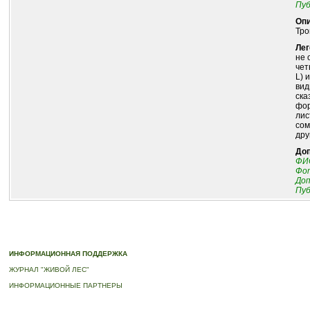
Пуб
Опи
Тро
Лег
не 
чет
L) 
вид
ска
фор
лис
сом
дру
До
ФИО
Фот
До
Пуб
© 2010-2023 ПРОГРАММА «ДЕРЕВЬЯ-ПАМЯТНИКИ ЖИВОЙ ПРИРОДЫ» |
О ПРОГРАММ
ИНФОРМАЦИОННАЯ ПОДДЕРЖКА
ЖУРНАЛ "ЖИВОЙ ЛЕС"
ИНФОРМАЦИОННЫЕ ПАРТНЕРЫ