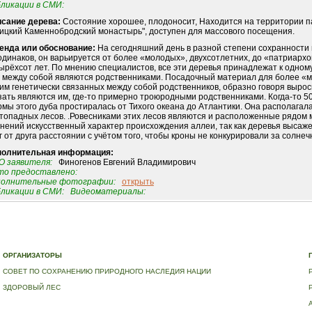
ликации в СМИ:
сание дерева:
Состояние хорошее, плодоносит, Находится на территории п
ицкий Каменнобродский монастырь", доступен для массового посещения.
енда или обоснование:
На сегодняшний день в разной степени сохранности
одинаков, он варьируется от более «молодых», двухсотлетних, до «патриархо
ырёхсот лет. По мнению специалистов, все эти деревья принадлежат к одному
и между собой являются родственниками. Посадочный материал для более «м
им генетически связанных между собой родственников, образно говоря вырос
зать являются им, где-то примерно троюродными родственниками. Когда-то 5
мы этого дуба простиралась от Тихого океана до Атлантики. Она располагал
топадных лесов. .Ровесниками этих лесов являются и расположенные рядом
нений искусственный характер происхождения аллеи, так как деревья высаж
г от друга расстоянии с учётом того, чтобы кроны не конкурировали за солнеч
полнительная информация:
 заявителя:
Финогенов Евгений Владимирович
о предоставлено:
полнительные фотографии:
открыть
ликации в СМИ:
Видеоматериалы:
Е
|
ДЕРЕВЬЯ – ПАМЯТНИКИ ЖИВОЙ ПРИРОДЫ
|
НАЦИОНАЛЬНЫЙ РЕЕСТР ДЕРЕВЬЕВ
|
В
ОРГАНИЗАТОРЫ
СОВЕТ ПО СОХРАНЕНИЮ ПРИРОДНОГО НАСЛЕДИЯ НАЦИИ
ЗДОРОВЫЙ ЛЕС