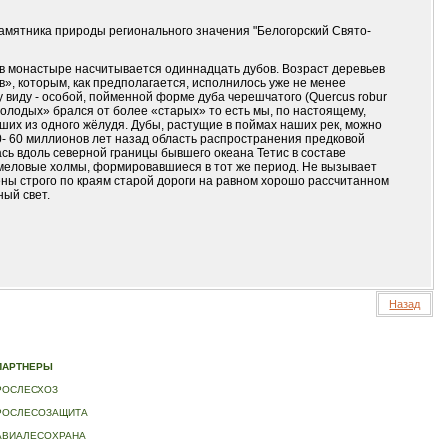
амятника природы регионального значения "Белогорский Свято-
 в монастыре насчитывается одиннадцать дубов. Возраст деревьев
в», которым, как предполагается, исполнилось уже не менее
 виду - особой, пойменной форме дуба черешчатого (Quercus robur
олодых» брался от более «старых» то есть мы, по настоящему,
ших из одного жёлудя. Дубы, растущие в поймах наших рек, можно
0- 60 миллионов лет назад область распространения предковой
ась вдоль северной границы бывшего океана Тетис в составе
 меловые холмы, формировавшиеся в тот же период. Не вызывает
ены строго по краям старой дороги на равном хорошо рассчитанном
ный свет.
Назад
ИДЕО
|
КОНТАКТЫ
ПАРТНЕРЫ
РОСЛЕСХОЗ
РОСЛЕСОЗАЩИТА
АВИАЛЕСОХРАНА