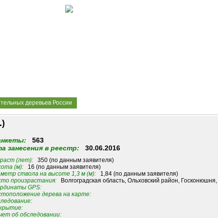
ительных деревьев России
.)
анкеты:
563
а занесения в реестр:
30.06.2016
раст (лет):
350 (по данным заявителя)
ота (м):
16 (по данным заявителя)
метр ствола на высоте 1,3 м (м):
1,84 (по данным заявителя)
то произрастания:
Волгоградская область, Ольховский район, Госконюшня, 
рдинаты GPS:
тоположение дерева на карте:
ледование:
крытие:
ет об обследовании: