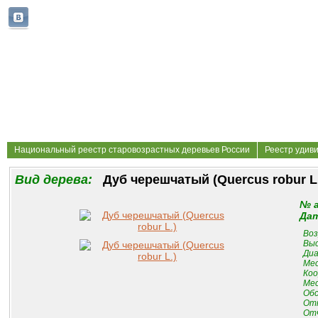
Национальный реестр старовозрастных деревьев России
Реестр удив
Вид дерева:
Дуб черешчатый (Quercus robur L
№ 
Дат
Воз
Выс
Диа
Мес
Коо
Мес
Обс
От
Отч