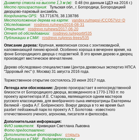
Диаметр ствола на высоте 1,3 м (м):
0.48 (по данным ЦДЭ на 2016 г.)
Место произрастания:
Тульская обл., г. Богородицк, Богородицкий
дворцово-парковый ансамбль.
Координаты GPS:
53.771676, 38.138786
Местоположение дерева на карте:
yandex.ru/maps/-/CCQ57Vcl~D
Обследование:
rosdrevo.ru/news/2016-08-31
Открытие:
rosdrevo.ru/news/2017-06-20
Отчет об обследовании:
rosdrevo.ru/report/r535
Публикации в СМИ:
rosdrevo.ru/press-trees/535
Описание дерева:
Крупная, живописная сосна с зонтиковидной,
напоминающей пинию кроной. Особенно хороша в вечернее время, на
фоне Богородицкого дворца с подсветкой. В это время дерево и дворец
производят мистическое впечатление.
Дерево обследовано специалистами Центра древесных экспертиз НПСА
"Здоровый лес" (г. Москва) 31 августа 2016 года.
Торжественное открытие состоялось 20 июня 2017 года.
Легенда или обоснование:
Дерево произрастает в непосредственной
близости от Богородицкого дворца, возведенного в 1770-1783 гг. по
проекту архитектора И.Е. Старова, являющегося одним мастеров
русского классицизма, для внебрачного сына императрицы Екатерины
Великой - графа А.Г. Бобринского. Вокруг дворца в то же время был
разбит пейзажный парк по проекту А.Т. Болотова - известного
отечественного ученого, агронома, писателя и философа.
Дополнительная информация:
ФИО заявителя:
Кривицкая Светлана Львовна
Фото предоставлено:
Дополнительные фотографии:
открыть
Публикации в СМИ:
Видеоматериалы: