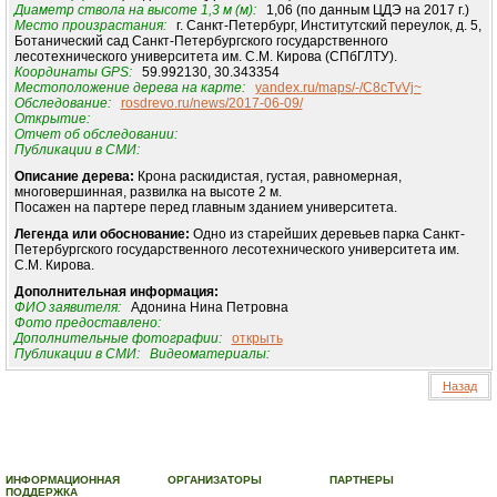
Диаметр ствола на высоте 1,3 м (м):
1,06 (по данным ЦДЭ на 2017 г.)
Место произрастания:
г. Санкт-Петербург, Институтский переулок, д. 5,
Ботанический сад Санкт-Петербургского государственного
лесотехнического университета им. С.М. Кирова (СПбГЛТУ).
Координаты GPS:
59.992130, 30.343354
Местоположение дерева на карте:
yandex.ru/maps/-/C8cTvVj~
Обследование:
rosdrevo.ru/news/2017-06-09/
Открытие:
Отчет об обследовании:
Публикации в СМИ:
Описание дерева:
Крона раскидистая, густая, равномерная,
многовершинная, развилка на высоте 2 м.
Посажен на партере перед главным зданием университета.
Легенда или обоснование:
Одно из старейших деревьев парка Санкт-
Петербургского государственного лесотехнического университета им.
С.М. Кирова.
Дополнительная информация:
ФИО заявителя:
Адонина Нина Петровна
Фото предоставлено:
Дополнительные фотографии:
открыть
Публикации в СМИ:
Видеоматериалы:
Назад
© 2010-2023 ПРОГРАММА «ДЕРЕВЬЯ-ПАМЯТНИКИ ЖИВОЙ ПРИРОДЫ» |
О ПРОГРАММЕ
|
ДЕРЕВЬЯ – ПАМЯТНИКИ ЖИВОЙ ПРИРОДЫ
|
НАЦИОНАЛЬНЫЙ РЕЕСТР ДЕРЕВЬЕВ
|
ВИДЕО
|
КОНТАКТЫ
ИНФОРМАЦИОННАЯ
ОРГАНИЗАТОРЫ
ПАРТНЕРЫ
ПОДДЕРЖКА