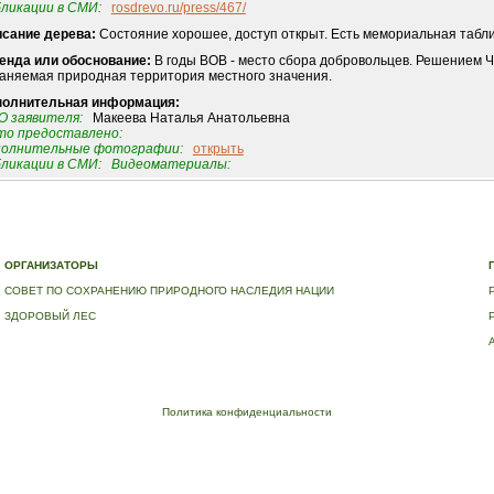
ликации в СМИ:
rosdrevo.ru/press/467/
сание дерева:
Состояние хорошее, доступ открыт. Есть мемориальная табли
енда или обоснование:
В годы ВОВ - место сбора добровольцев. Решением Ч
аняемая природная территория местного значения.
полнительная информация:
 заявителя:
Макеева Наталья Анатольевна
о предоставлено:
полнительные фотографии:
открыть
ликации в СМИ:
Видеоматериалы:
Е
|
ДЕРЕВЬЯ – ПАМЯТНИКИ ЖИВОЙ ПРИРОДЫ
|
НАЦИОНАЛЬНЫЙ РЕЕСТР ДЕРЕВЬЕВ
|
В
ОРГАНИЗАТОРЫ
СОВЕТ ПО СОХРАНЕНИЮ ПРИРОДНОГО НАСЛЕДИЯ НАЦИИ
ЗДОРОВЫЙ ЛЕС
Политика конфиденциальности