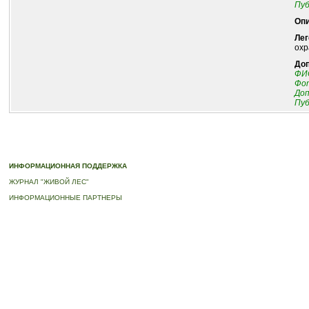
Пуб
Опи
Лег
охр
До
ФИО
Фот
До
Пуб
© 2010-2023 ПРОГРАММА «ДЕРЕВЬЯ-ПАМЯТНИКИ ЖИВОЙ ПРИРОДЫ» |
О ПРОГРАММ
ИНФОРМАЦИОННАЯ ПОДДЕРЖКА
ЖУРНАЛ "ЖИВОЙ ЛЕС"
ИНФОРМАЦИОННЫЕ ПАРТНЕРЫ