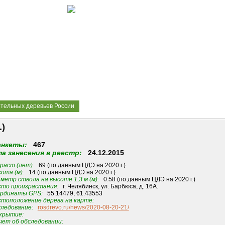
ительных деревьев России
.)
анкеты:
467
а занесения в реестр:
24.12.2015
раст (лет):
69 (по данным ЦДЭ на 2020 г.)
ота (м):
14 (по данным ЦДЭ на 2020 г.)
метр ствола на высоте 1,3 м (м):
0.58 (по данным ЦДЭ на 2020 г.)
то произрастания:
г. Челябинск, ул. Барбюса, д. 16А.
рдинаты GPS:
55.14479, 61.43553
тоположение дерева на карте:
ледование:
rosdrevo.ru/news/2020-08-20-21/
крытие:
ет об обследовании: