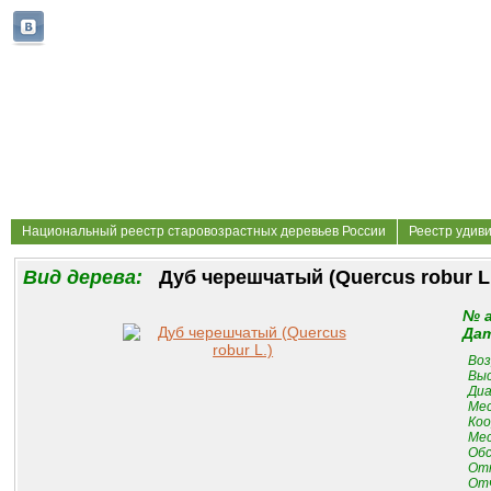
Национальный реестр старовозрастных деревьев России
Реестр удив
Вид дерева:
Дуб черешчатый (Quercus robur L
№ 
Дат
Воз
Выс
Диа
Мес
Коо
Мес
Обс
От
Отч