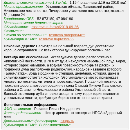
Диаметр ствола на высоте 1,3 м (м):
1.19 (по данным ЦДЭ на 2018 год)
Место произрастания:
Ульяновская область, Павловский район,
Николевское лесничество, Пичеурское участковое лесничество, квартал
81, выдел 24.
Координаты GPS:
52.873180, 47.084190
Местоположение дерева на карте:
Обследование:
rosdrevo.ru/news/2018-09-26/
Открытие:
Отчет об обследовании:
rosdrevo.ru/report/r465
Публикации в СМИ:
rosdrevo.ru/press/465
Описание дерева:
Несмотря на большой возраст, дуб достаточно
хорошо сохранился. Со всех сторон дуб окружает сосновый лес.
Легенда или обоснование:
Исследуемое дерево расположено в
живописной местности. В 70 м от дуба находится небольшой пруд, берег,
которого зарос камышом, а водная поверхность покрыта ряской. У
подножия дуба расположен родник-ключ, народное название которого
«Баня-латка». Вода в роднике чистейшая, целебная, которая, даже в
сильную жару остается холодной. Это уникальное место привлекает
множество местных жителей и проезжих людей. По данной местности
проходит дорога, которая соединяет села Старый Пичеур Павловского
района и Славкино Николаевского района Ульяновской области.
Данный экземпляр дуба и прилегающая к нему территория являются
уникальным местом, требующих бережного отношения и охраны.
Дополнительная информация:
ФИО заявителя:
Рязапов Ринат Ильдарович
Фото предоставлено:
Центр древесных экспертиз НПСА «Здоровый
лес»
Дополнительные фотографии:
открыть
Публикации в СМИ:
Видеоматериалы: