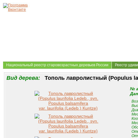
Национальный реестр старовозрастных деревьев России
Реестр удив
Вид дерева:
Тополь лавролистный (Populus laurif
№ 
Дат
Воз
Выс
Диа
Мес
Коо
Мес
Обс
От
Отч