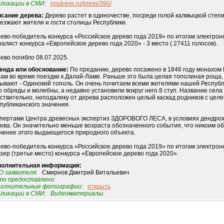
ликации в СМИ:
rosdrevo.ru/press/390/
сание дерева:
Дерево растет в одиночестве, посреди голой калмыцкой степи
езжают жители и гости столицы Республики.
ево-победитель конкурса «Российское дерево года 2019» по итогам электронно
алист конкурса «Европейское дерево года 2020» - 3 место ( 27411 голосов).
ево погибло 08.07.2025.
енда или обоснование:
По преданию, дерево посажено в 1846 году монахом
там во время поездки к Далай-Ламе. Раньше это была целая тополиная роща, н
ывают - Одинокий тополь. Он очень почитаем всеми жителями нашей Республ
о обряды и молебны, а недавно установили вокруг него 8 ступ. Название села
ствительно, неподалеку от дерева расположен целый каскад родников с цел
публиканского значения.
пертами Центра древесных экспертиз ЗДОРОВОГО ЛЕСА, в условиях дендрох
ева. Он значительно меньше возраста обозначенного события, что никоим об
чение этого выдающегося природного объекта.
ево-победитель конкурса «Российское дерево года 2019» по итогам электрон
зер (третье место) конкурса «Европейское дерево года 2020».
полнительная информация:
 заявителя:
Смирнов Дмитрий Витальевич
о предоставлено:
полнительные фотографии:
открыть
ликации в СМИ:
Видеоматериалы: