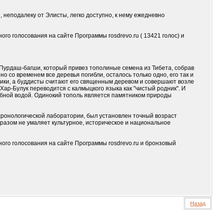
, неподалеку от Элисты, легко доступно, к нему ежедневно
го голосования на сайте Программы rosdrevo.ru ( 13421 голос) и
 Пурдаш-багши, который привез тополиные семена из Тибета, собрав
о со временем все деревья погибли, осталось только одно, его так и
ики, а буддисты считают его священным деревом и совершают возле
 Хар-Булук переводится с калмыцкого языка как "чистый родник". И
ебной водой. Одинокий тополь является памятником природы
ронологической лаборатории, был установлен точный возраст
разом не умаляет культурное, историческое и национальное
ного голосования на сайте Программы rosdrevo.ru и бронзовый
Назад