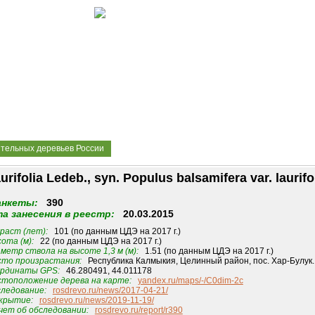
ительных деревьев России
olia Ledeb., syn. Populus balsamifera var. laurifol
анкеты:
390
а занесения в реестр:
20.03.2015
раст (лет):
101 (по данным ЦДЭ на 2017 г.)
ота (м):
22 (по данным ЦДЭ на 2017 г.)
метр ствола на высоте 1,3 м (м):
1.51 (по данным ЦДЭ на 2017 г.)
то произрастания:
Республика Калмыкия, Целинный район, пос. Хар-Булук.
рдинаты GPS:
46.280491, 44.011178
тоположение дерева на карте:
yandex.ru/maps/-/C0dim-2c
ледование:
rosdrevo.ru/news/2017-04-21/
крытие:
rosdrevo.ru/news/2019-11-19/
ет об обследовании:
rosdrevo.ru/report/r390