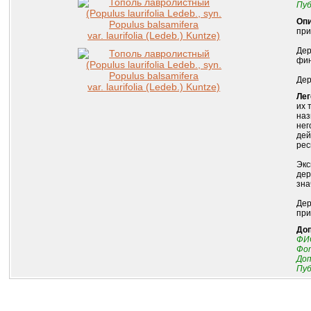
Пуб
Опи
при
Дер
фин
Дер
Лег
их 
наз
нег
дей
рес
Экс
дер
зна
Дер
при
До
ФИО
Фот
До
Пуб