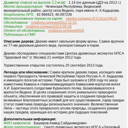
Диаметр ствола на высоте 1,3 м (м):
1.14 (по данным ЦДЭ на 2012 г.)
Место произрастания:
Чеченская Республика, Веденский
муниципальный район, центр села Ведено, парк имени А.-Х.Кадырова.
Координаты GPS:
42.966923, 46.097236
Местоположение дерева на карте:
yandex.ru/maps/-/CCUUzUQKcD
Обследование:
rosdrevo.ru/news/2012-11-21
Открытие:
rosdrevo.ru/news/2013-09-26
Отчет об обследовании:
rosdrevo.ru/report/r029
Публикации в СМИ:
Описание дерева:
Дерево имеет овальную форму кроны. Самое крупное
из 77-ми деревьев данного вида, произрастающих в парке.
Дерево обследовано специалистами Центра древесных экспертиз НПСА
"Здоровый лес" (г. Москва) 21 ноября 2012 года.
Торжественное открытие состоялось 25 сентября 2013 года.
Легенда или обоснование:
Самое крупное дерево парка, носящего имя
первого Президента Чеченской Республики Героя России А.-Х. Кадырова
и имеющего богатую историю. Парк был заложен в 1859 году по указу
наместника Кавказа и главнокомандующего Кавказским корпусом князя
А.И. Барятинского солдатами Куринского полка, базировавшегося в
крепости Ведено. В целях сохранения этого уникального природного
объекта, обеспечения его правовой защиты и создания предельно
возможных благоприятных условий для его существования, парку придан
статус памятника природы регионального значения. Величественная
Липа – частица этого прекрасного уголка природы, созданного руками
наших предков, хранящая его историю для будущих поколений.
Дополнительная информация:
ФИО заявителя:
Баширов Ахмед Сайдахмедович
Фото предоставлено:
Центр древесных экспертиз НПСА «Здоровый