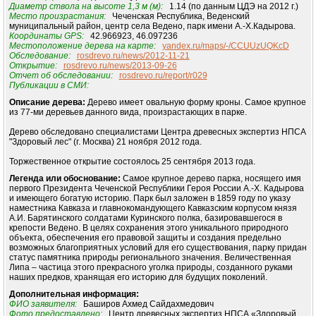
Диаметр ствола на высоте 1,3 м (м):
1.14 (по данным ЦДЭ на 2012 г.)
Место произрастания:
Чеченская Республика, Веденский
муниципальный район, центр села Ведено, парк имени А.-Х.Кадырова.
Координаты GPS:
42.966923, 46.097236
Местоположение дерева на карте:
yandex.ru/maps/-/CCUUzUQKcD
Обследование:
rosdrevo.ru/news/2012-11-21
Открытие:
rosdrevo.ru/news/2013-09-26
Отчет об обследовании:
rosdrevo.ru/report/r029
Публикации в СМИ:
Описание дерева:
Дерево имеет овальную форму кроны. Самое крупное
из 77-ми деревьев данного вида, произрастающих в парке.
Дерево обследовано специалистами Центра древесных экспертиз НПСА
"Здоровый лес" (г. Москва) 21 ноября 2012 года.
Торжественное открытие состоялось 25 сентября 2013 года.
Легенда или обоснование:
Самое крупное дерево парка, носящего имя
первого Президента Чеченской Республики Героя России А.-Х. Кадырова
и имеющего богатую историю. Парк был заложен в 1859 году по указу
наместника Кавказа и главнокомандующего Кавказским корпусом князя
А.И. Барятинского солдатами Куринского полка, базировавшегося в
крепости Ведено. В целях сохранения этого уникального природного
объекта, обеспечения его правовой защиты и создания предельно
возможных благоприятных условий для его существования, парку придан
статус памятника природы регионального значения. Величественная
Липа – частица этого прекрасного уголка природы, созданного руками
наших предков, хранящая его историю для будущих поколений.
Дополнительная информация:
ФИО заявителя:
Баширов Ахмед Сайдахмедович
Фото предоставлено:
Центр древесных экспертиз НПСА «Здоровый