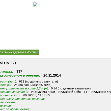
ительных деревьев России
ris L.)
анкеты:
337
а занесения в реестр:
20.11.2014
раст (лет):
632 (по данным заявителя)
ота (м):
25 (по данным заявителя)
метр ствола на высоте 1,3 м (м):
0.84 (по данным заявителя)
то произрастания:
Республика Коми, Прилузский район, ГУ "Прилузское лес
рдинаты GPS:
60.36365, 49.33172
тоположение дерева на карте:
ледование:
крытие:
ет об обследовании: