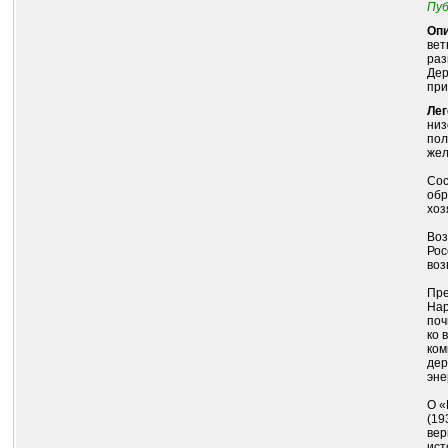
Пуб
Опи
вет
раз
Дер
при
Лег
низ
пол
жел
Сос
обр
хоз
Воз
Рос
воз
Пре
Нар
поч
ко 
ком
дер
эне
О «
(19
вер
ист