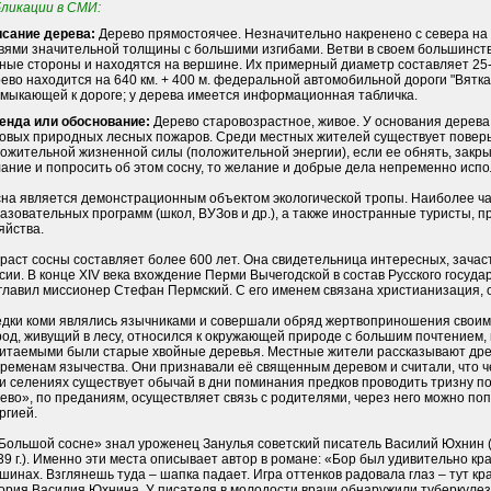
ликации в СМИ:
сание дерева:
Дерево прямостоячее. Незначительно накренено с севера на 
вями значительной толщины с большими изгибами. Ветви в своем большинств
ные стороны и находятся на вершине. Их примерный диаметр составляет 25-
ево находится на 640 км. + 400 м. федеральной автомобильной дороги "Вятка"
мыкающей к дороге; у дерева имеется информационная табличка.
енда или обоснование:
Дерево старовозрастное, живое. У основания дерева
овых природных лесных пожаров. Среди местных жителей существует поверье
ожительной жизненной силы (положительной энергии), если ее обнять, закрыт
ание и попросить об этом сосну, то желание и добрые дела непременно испо
на является демонстрационным объектом экологической тропы. Наиболее ч
азовательных программ (школ, ВУЗов и др.), а также иностранные туристы, 
яйства.
раст сосны составляет более 600 лет. Она свидетельница интересных, зачас
сии. В конце XIV века вхождение Перми Вычегодской в состав Русского госуд
главил миссионер Стефан Пермский. С его именем связана христианизация, 
дки коми являлись язычниками и совершали обряд жертвоприношения своим б
од, живущий в лесу, относился к окружающей природе с большим почтением, 
итаемыми были старые хвойные деревья. Местные жители рассказывают др
временам язычества. Они признавали её священным деревом и считали, что ч
и селениях существует обычай в дни поминания предков проводить тризну п
ево», по преданиям, осуществляет связь с родителями, через него можно поп
ргией.
Большой сосне» знал уроженец Занулья советский писатель Василий Юхнин (19
39 г.). Именно эти места описывает автор в романе: «Бор был удивительно к
шинах. Взглянешь туда – шапка падает. Игра оттенков радовала глаз – тут кр
ория Василия Юхнина. У писателя в молодости врачи обнаружили туберкулез 