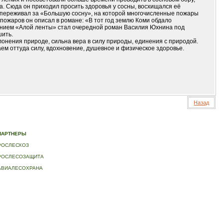
а. Сюда он приходил просить здоровья у сосны, восхищался её
 переживал за «Большую сосну», на которой многочисленные пожары
 пожаров он описал в романе: «В тот год землю Коми обдало
нием «Алой ленты» стал очередной роман Василия Юхнина под
шить.
онения природе, сильна вера в силу природы, единения с природой.
аем оттуда силу, вдохновение, душевное и физическое здоровье.
Назад
ИДЕО
|
КОНТАКТЫ
ПАРТНЕРЫ
РОСЛЕСХОЗ
РОСЛЕСОЗАЩИТА
АВИАЛЕСОХРАНА