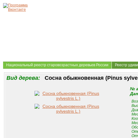
Национальный реестр старовозрастных деревьев России
Реестр удив
Вид дерева:
Сосна обыкновенная (Pinus sylvest
№ 
Дат
Воз
Выс
Диа
Мес
Коо
Мес
Обс
От
Отч