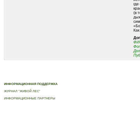
где
кра
(в 
дых
сим
«Бо
Как
До
ФИО
Фот
До
Пуб
© 2010-2023 ПРОГРАММА «ДЕРЕВЬЯ-ПАМЯТНИКИ ЖИВОЙ ПРИРОДЫ» |
О ПРОГРАММ
ИНФОРМАЦИОННАЯ ПОДДЕРЖКА
ЖУРНАЛ "ЖИВОЙ ЛЕС"
ИНФОРМАЦИОННЫЕ ПАРТНЕРЫ