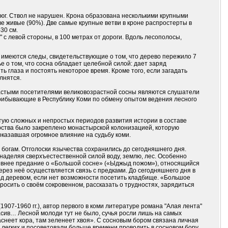
юг. Ствол не нарушен. Крона образована несколькими крупными
е живые (90%). Две самые крупные ветви в кроне распростерты в
30 см.
 с левой стороны, в 100 метрах от дороги. Вдоль лесополосы,
 имеются следы, свидетельствующие о том, что дерево пережило 7
 о том, что сосна обладает целебной силой: дает заряд
ь глаза и постоять некоторое время. Кроме того, если загадать
лнятся.
астыми посетителями великовозрастной сосны являются слушатели
прибывающие в Республику Коми по обмену опытом ведения лесного
тую сложных и непростых периодов развития истории в составе
арства было закреплено монастырской колонизацией, которую
оказавшая огромное влияние на судьбу коми.
огам. Отголоски язычества сохранились до сегодняшнего дня.
наделяя сверхъестественной силой воду, землю, лес. Особенно
евнее предание о «Большой сосне» («Ыджыд пожом»), относящийся
ерез неё осуществляется связь с предками. До сегодняшнего дня в
од деревом, если нет возможности посетить кладбище. «Большое
росить о своём сокровенном, рассказать о трудностях, зарядиться
07-1960 гг.), автор первого в коми литературе романа "Алая лента"
расив… Лесной молоди тут не было, сучья росли лишь на самых
аснеет кора, там зеленеет хвоя». С сосновым бором связана личная
легких и посоветовали больше времени проводить в сосновом бору,