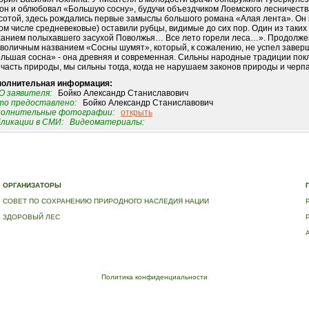
 он и облюбовал «Большую сосну», будучи объездчиком Лоемского лесничеств
сотой, здесь рождались первые замыслы большого романа «Алая лента». Он
том числе средневековые) оставили рубцы, видимые до сих пор. Один из таких
анием полыхавшего засухой Поволжья… Все лето горели леса…». Продолже
воличным названием «Сосны шумят», который, к сожалению, не успел завер
льшая сосна» - она древняя и современная. Сильны народные традиции покл
 часть природы, мы сильны тогда, когда не нарушаем законов природы и черп
полнительная информация:
 заявителя:
Бойко Александр Станиславович
о предоставлено:
Бойко Александр Станиславович
полнительные фотографии:
открыть
ликации в СМИ:
Видеоматериалы:
Е
|
ДЕРЕВЬЯ – ПАМЯТНИКИ ЖИВОЙ ПРИРОДЫ
|
НАЦИОНАЛЬНЫЙ РЕЕСТР ДЕРЕВЬЕВ
|
В
ОРГАНИЗАТОРЫ
СОВЕТ ПО СОХРАНЕНИЮ ПРИРОДНОГО НАСЛЕДИЯ НАЦИИ
ЗДОРОВЫЙ ЛЕС
Политика конфиденциальности