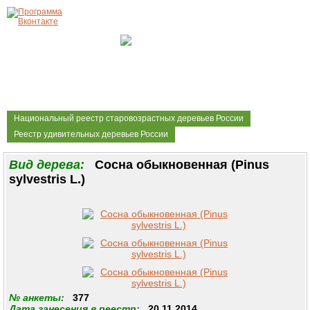
Национальный реестр старовозрастных деревьев России
Реестр удивительных деревьев России
Вид дерева:
Сосна обыкновенная (Pinus
sylvestris L.)
№ анкеты:
377
Дата занесения в реестр:
20.11.2014