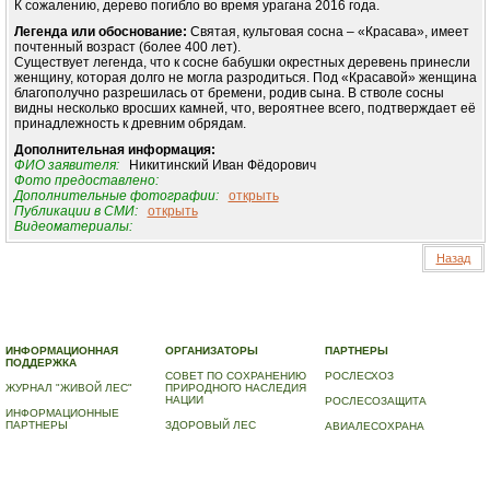
К сожалению, дерево погибло во время урагана 2016 года.
Легенда или обоснование:
Святая, культовая сосна – «Красава», имеет
почтенный возраст (более 400 лет).
Существует легенда, что к сосне бабушки окрестных деревень принесли
женщину, которая долго не могла разродиться. Под «Красавой» женщина
благополучно разрешилась от бремени, родив сына. В стволе сосны
видны несколько вросших камней, что, вероятнее всего, подтверждает её
принадлежность к древним обрядам.
Дополнительная информация:
ФИО заявителя:
Никитинский Иван Фёдорович
Фото предоставлено:
Дополнительные фотографии:
открыть
Публикации в СМИ:
открыть
Видеоматериалы:
Назад
© 2010-2023 ПРОГРАММА «ДЕРЕВЬЯ-ПАМЯТНИКИ ЖИВОЙ ПРИРОДЫ» |
О ПРОГРАММЕ
|
ДЕРЕВЬЯ – ПАМЯТНИКИ ЖИВОЙ ПРИРОДЫ
|
НАЦИОНАЛЬНЫЙ РЕЕСТР ДЕРЕВЬЕВ
|
ВИДЕО
|
КОНТАКТЫ
ИНФОРМАЦИОННАЯ
ОРГАНИЗАТОРЫ
ПАРТНЕРЫ
ПОДДЕРЖКА
СОВЕТ ПО СОХРАНЕНИЮ
РОСЛЕСХОЗ
ЖУРНАЛ "ЖИВОЙ ЛЕС"
ПРИРОДНОГО НАСЛЕДИЯ
НАЦИИ
РОСЛЕСОЗАЩИТА
ИНФОРМАЦИОННЫЕ
ПАРТНЕРЫ
ЗДОРОВЫЙ ЛЕС
АВИАЛЕСОХРАНА