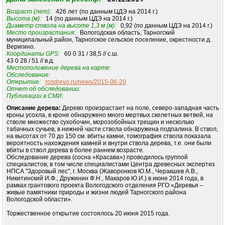
Возраст (лет):
426 лет (по данным ЦДЭ на 2014 г.)
Высота (м):
14 (по данным ЦДЭ на 2014 г.)
Диаметр ствола на высоте 1,3 м (м):
0,92 (по данным ЦДЭ на 2014 г.)
Место произрастания:
Вологодская область, Тарногский
муниципальный район, Тарногское сельское поселение, окрестности д.
Веригино.
Координаты GPS:
60 0 31 / 38,5 // с.ш.
43 0 28 / 51 // в.д.
Местоположение дерева на карте:
Обследование:
Открытие:
rosdrevo.ru/news/2015-06-20
Отчет об обследовании:
Публикации в СМИ:
Описание дерева:
Дерево произрастает на поле, северо-западная часть
кроны усохла, в кроне обнаружено много мертвых скелетных ветвей, на
стволе множество сухобочин, морозобойных трещин и несколько
табачных сучьев, в нижней части ствола обнаружена подпалина. В ствол,
на высотах от 70 до 150 см. вбиты камни, томография ствола показала
вероятность нахождения камней и внутри ствола дерева, т.е. они были
вбиты в ствол дерева в более раннем возрасте.
Обследование дерева (сосна «Красава») проводилось группой
специалистов, в том числе специалистами Центра древесных экспертиз
НПСА "Здоровый лес", г. Москва (Жаворонков Ю.М., Черакшев А.В.,
Никитинский И.Ф., Дружинин Ф.Н., Макаров Ю.И.) в июне 2014 года, в
рамках грантового проекта Вологодского отделения РГО «Деревья –
живые памятники природы и жизни людей Тарногского района
Вологодской области».
Торжественное открытие состоялось 20 июня 2015 года.