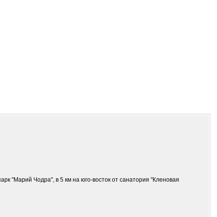
к "Марий Чодра", в 5 км на юго-восток от санатория "Кленовая