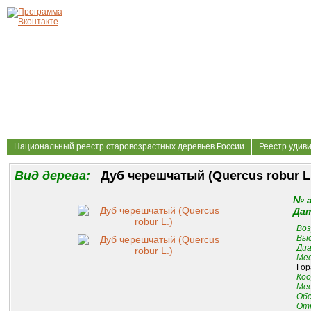
Национальный реестр старовозрастных деревьев России
Реестр удив
Вид дерева:
Дуб черешчатый (Quercus robur L
№ 
Дат
Воз
Выс
Диа
Мес
Гор
Коо
Мес
Обс
От