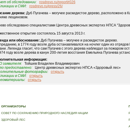
ет об обследовании:
rosdrevo.ru/report/r026
ликации в СМИ:
rosdrevo.ru/press/26/
сание дерева:
Дуб Пугачева – могучее раскидистое дерево, расположено в 
няке лещиновом.
ево обследовано специалистами Центра древесных экспертиз НПСА "Здоровый 
жественное открытие состоялось 15 августа 2013 г.
енда или обоснование:
Дуб Пугачева – могучее и раскидистое дерево.
преданию, в 1774 году возле дуба останавливался на ночлег один из отрядо
ани. Легенда гласит, что сам Пугачев с этого дерева наблюдал за пожаром ос
974 году возле дерева в канун 200-летия восстания Емельяна Пугачева уста
полнительная информация:
 заявителя:
Тойшев Владилен Владимирович
о предоставлено:
Центр древесных экспертиз НПСА «Здоровый лес»
полнительные фотографии:
открыть
ликации в СМИ:
открыть
деоматериалы:
открыть
Е
|
ДЕРЕВЬЯ – ПАМЯТНИКИ ЖИВОЙ ПРИРОДЫ
|
НАЦИОНАЛЬНЫЙ РЕЕСТР ДЕРЕВЬЕВ
|
В
ОРГАНИЗАТОРЫ
СОВЕТ ПО СОХРАНЕНИЮ ПРИРОДНОГО НАСЛЕДИЯ НАЦИИ
ЗДОРОВЫЙ ЛЕС