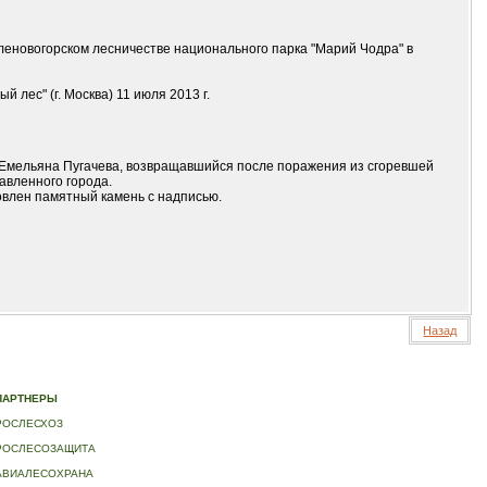
Кленовогорском лесничестве национального парка "Марий Чодра" в
лес" (г. Москва) 11 июля 2013 г.
в Емельяна Пугачева, возвращавшийся после поражения из сгоревшей
тавленного города.
новлен памятный камень с надписью.
Назад
ИДЕО
|
КОНТАКТЫ
ПАРТНЕРЫ
РОСЛЕСХОЗ
РОСЛЕСОЗАЩИТА
АВИАЛЕСОХРАНА