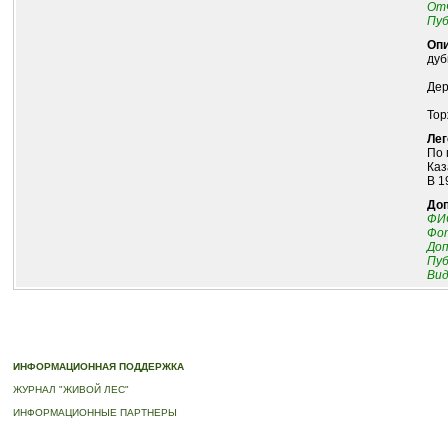
Отч
Пуб
Опи
дуб
Дер
Тор
Лег
По 
Каз
В 1
До
ФИО
Фот
До
Пуб
Ви
© 2010-2023 ПРОГРАММА «ДЕРЕВЬЯ-ПАМЯТНИКИ ЖИВОЙ ПРИРОДЫ» |
О ПРОГРАММ
ИНФОРМАЦИОННАЯ ПОДДЕРЖКА
ЖУРНАЛ "ЖИВОЙ ЛЕС"
ИНФОРМАЦИОННЫЕ ПАРТНЕРЫ