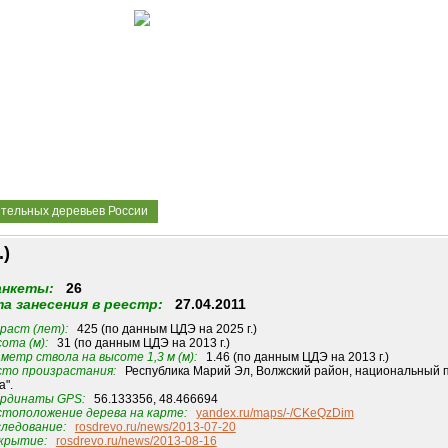
ительных деревьев России
.)
анкеты:
26
а занесения в реестр:
27.04.2011
раст (лет):
425 (по данным ЦДЭ на 2025 г.)
ота (м):
31 (по данным ЦДЭ на 2013 г.)
метр ствола на высоте 1,3 м (м):
1.46 (по данным ЦДЭ на 2013 г.)
то произрастания:
Республика Марий Эл, Волжский район, национальный пар
а".
рдинаты GPS:
56.133356, 48.466694
тоположение дерева на карте:
yandex.ru/maps/-/CKeQzDim
ледование:
rosdrevo.ru/news/2013-07-20
крытие:
rosdrevo.ru/news/2013-08-16