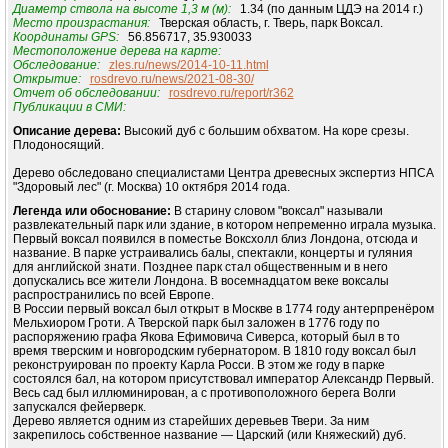
Диаметр ствола на высоте 1,3 м (м):
1.34 (по данным ЦДЭ на 2014 г.)
Место произрастания:
Тверская область, г. Тверь, парк Воксал.
Координаты GPS:
56.856717, 35.930033
Местоположение дерева на карте:
Обследование:
zles.ru/news/2014-10-11.html
Открытие:
rosdrevo.ru/news/2021-08-30/
Отчет об обследовании:
rosdrevo.ru/report/r362
Публикации в СМИ:
Описание дерева:
Высокий дуб с большим обхватом. На коре срезы.
Плодоносящий.
Дерево обследовано специалистами Центра древесных экспертиз НПСА
"Здоровый лес" (г. Москва) 10 октября 2014 года.
Легенда или обоснование:
В старину словом "воксал" называли
развлекательный парк или здание, в котором непременно играла музыка.
Первый воксал появился в поместье Воксхолл близ Лондона, отсюда и
название. В парке устраивались балы, спектакли, концерты и гуляния
для английской знати. Позднее парк стал общественным и в него
допускались все жители Лондона. В восемнадцатом веке воксалы
распространились по всей Европе.
В России первый воксал был открыт в Москве в 1774 году антерпренёром
Мельхиором Гроти. А Тверской парк был заложен в 1776 году по
распоряжению графа Якова Ефимовича Сиверса, который был в то
время тверским и новгородским губернатором. В 1810 году воксал был
реконструирован по проекту Карла Росси. В этом же году в парке
состоялся бал, на котором присутствовал император Александр Первый.
Весь сад был иллюминирован, а с противоположного берега Волги
запускался фейерверк.
Дерево является одним из старейших деревьев Твери. За ним
закрепилось собственное название — Царский (или Княжеский) дуб.