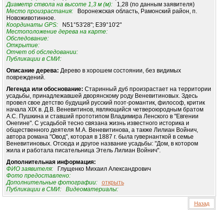
Диаметр ствола на высоте 1,3 м (м):
1,28 (по данным заявителя)
Место произрастания:
Воронежская область, Рамонский район, п.
Новоживотинное.
Координаты GPS:
N51°53'28"; E39°10'2"
Местоположение дерева на карте:
Обследование:
Открытие:
Отчет об обследовании:
Публикации в СМИ:
Описание дерева:
Дерево в хорошем состоянии, без видимых
повреждений.
Легенда или обоснование:
Старинный дуб произрастает на территории
усадьбы, принадлежавшей дворянскому роду Веневитиновых. Здесь
провел свое детство будущий русский поэт-романтик, философ, критик
начала XIX в. Д.В. Веневитинов, являющийся четвероюродным братом
А.С. Пушкина и ставший прототипом Владимира Ленского в "Евгении
Онегине". С усадьбой тесно связана жизнь известного историка и
общественного деятеля М.А. Веневитинова, а также Лилиан Войнич,
автора романа "Овод", которая в 1887 г. была гувернанткой в семье
Веневитиновых. Отсюда и другое название усадьбы: "Дом, в котором
жила и работала писательница Этель Лилиан Войнич".
Дополнительная информация:
ФИО заявителя:
Глущенко Михаил Александрович
Фото предоставлено:
Дополнительные фотографии:
открыть
Публикации в СМИ:
Видеоматериалы:
Назад