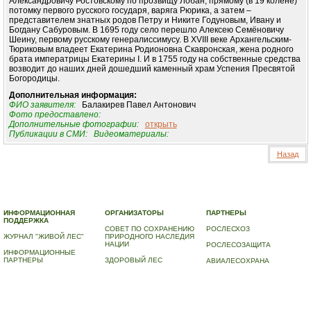
Александровичу Ростовскому по прозвищу Лобан, прямому (в 19 колене)
потомку первого русского государя, варяга Рюрика, а затем –
представителем знатных родов Петру и Никите Годуновым, Ивану и
Богдану Сабуровым. В 1695 году село перешло Алексею Семёновичу
Шеину, первому русскому генералиссимусу. В XVIII веке Архангельским-
Тюриковым владеет Екатерина Родионовна Скавронская, жена родного
брата императрицы Екатерины I. И в 1755 году на собственные средства
возводит до наших дней дошедший каменный храм Успения Пресвятой
Богородицы.
Дополнительная информация:
ФИО заявителя:
Балакирев Павел Антонович
Фото предоставлено:
Дополнительные фотографии:
открыть
Публикации в СМИ:
Видеоматериалы:
Назад
© 2010-2023 ПРОГРАММА «ДЕРЕВЬЯ-ПАМЯТНИКИ ЖИВОЙ ПРИРОДЫ» |
О ПРОГРАММЕ
|
ДЕРЕВЬЯ – ПАМЯТНИКИ ЖИВОЙ ПРИРОДЫ
|
НАЦИОНАЛЬНЫЙ РЕЕСТР ДЕРЕВЬЕВ
|
ВИДЕО
|
КОНТАКТЫ
ИНФОРМАЦИОННАЯ
ОРГАНИЗАТОРЫ
ПАРТНЕРЫ
ПОДДЕРЖКА
СОВЕТ ПО СОХРАНЕНИЮ
РОСЛЕСХОЗ
ЖУРНАЛ "ЖИВОЙ ЛЕС"
ПРИРОДНОГО НАСЛЕДИЯ
НАЦИИ
РОСЛЕСОЗАЩИТА
ИНФОРМАЦИОННЫЕ
ПАРТНЕРЫ
ЗДОРОВЫЙ ЛЕС
АВИАЛЕСОХРАНА