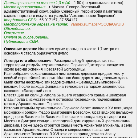
Диаметр ствола на высоте 1,3 м (м):
1.50 (по данным заявителя)
Место произрастания:
г. Москва, Северо-Восточный
административный округ, район Северный, территория памятника
садово-паркового искусства усадьба "Архангельское-Тюриково".
Координаты GPS:
55.917157, 37.554127
Местоположение дерева на карте:
yandex.ru/maps/-/CCQleUwUlB
Обследование:
Открытие:
Отчет об обследовании:
Публикации в СМИ:
Описание дерева:
Имеются сухие кроны, на высоте 1,7 метра от
основания ствола образуется дупло.
Легенда или обоснование:
Раскидистый дуб произрастает на
территории усадьбы «Архангельское-Тюриково", которая находится
около церкви Успения Пресвятой Богородицы.
Разнообразие сохранившихся лиственных деревьев придает месту
особый европейский колорит. Именно благодаря этим деревьям здесь
были сняты несколько эпизодов фильма «Семнадцать мгновений
весны». После выхода фильма на телеэкран за парком закрепилось
название «Баварский лес».
Блестящие на солнце купола бывшего усадебного храма и шелковая
гладь пруда с искусственным островом посередине, подчеркивают
красоту Архангельского-Тюриково.
История усадьбы Архангельское-Тюриково берет начало в XV веке, когда
московский боярин Федор Дмитриевич Всеволож, брат видного вельможи
при дворах Василия I и Василия II, поставил неподалеку от дороги из
Москвы в Дмитров сельцо – господский дом, окруженный крестьянскими
дворами. Позже здесь строится храм в честь Архангела Михаила, и село
называют Архангельским. Отсюда и современное название –
Архангельское-Тюриково. В XVI веке село принадлежало Ивану