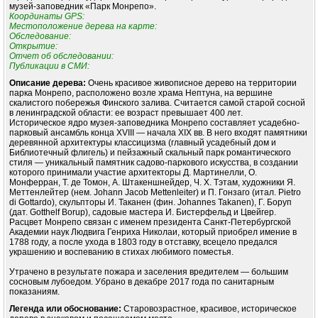
музей-заповедник «Парк Монрепо».
Координаты GPS:
Местоположение дерева на карте:
Обследование:
Открытие:
Отчет об обследовании:
Публикации в СМИ:
Описание дерева:
Очень красивое живописное дерево на территории
парка Монрепо, расположено возле храма Нептуна, на вершине
скалистого побережья Финского залива. Считается самой старой сосной
в ленинградской области: ее возраст превышает 400 лет.
Историческое ядро музея-заповедника Монрепо составляет усадебно-
парковый ансамбль конца XVIII — начала XIX вв. В него входят памятники
деревянной архитектуры классицизма (главный усадебный дом и
Библиотечный флигель) и пейзажный скальный парк романтического
стиля — уникальный памятник садово-паркового искусства, в создании
которого принимали участие архитекторы Д. Мартинелли, О.
Монферран, Т. де Томон, А. Штакеншнейдер, Ч. Х. Тэтам, художники Я.
Меттенлейтер (нем. Johann Jacob Mettenleiter) и П. Гонзаго (итал. Pietro
di Gottardo), скульпторы И. Таканен (фин. Johannes Takanen), Г. Боруп
(дат. Gotthelf Borup), садовые мастера И. Бистерфельд и Цвейгер.
Расцвет Монрепо связан с именем президента Санкт-Петербургской
Академии наук Людвига Генриха Николаи, который приобрел имение в
1788 году, а после ухода в 1803 году в отставку, всецело предался
украшению и воспеванию в стихах любимого поместья.
Утрачено в результате пожара и заселения вредителем — большим
сосновым лубоедом. Убрано в декабре 2017 года по санитарным
показаниям.
Легенда или обоснование:
Старовозрастное, красивое, историческое