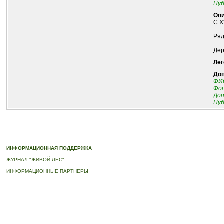
Пуб
Опи
С X
Ряд
Дер
Лег
До
ФИО
Фот
До
Пуб
© 2010-2023 ПРОГРАММА «ДЕРЕВЬЯ-ПАМЯТНИКИ ЖИВОЙ ПРИРОДЫ» |
О ПРОГРАММ
ИНФОРМАЦИОННАЯ ПОДДЕРЖКА
ЖУРНАЛ "ЖИВОЙ ЛЕС"
ИНФОРМАЦИОННЫЕ ПАРТНЕРЫ