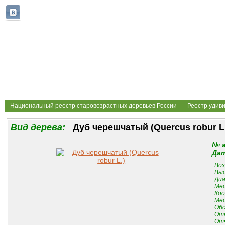
Национальный реестр старовозрастных деревьев России
Реестр удив
Вид дерева:
Дуб черешчатый (Quercus robur L
№ 
Дат
Воз
Выс
Диа
Мес
Коо
Мес
Обс
От
Отч