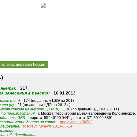
ительных деревьев России
.)
анкеты:
217
а занесения в реестр:
16.01.2013
раст (лет):
174 (по данным ЦДЭ на 2013 г.)
ота (м):
21 (по данным ЦДЭ на 2013 г.)
метр ствола на высоте 1,3 м (м):
1.30 (по данным ЦДЭ на 2013 г.)
то произрастания:
г. Москва, территория музея-заповедника Коломенское.
рдинаты GPS:
широта: 55° 40' 00.044", долгота: 37° 39' 00.889"
тоположение дерева на карте:
goo.gl/maps/OkZVJ
ледование:
rosdrevo.ru/news/2013-06-14
крытие:
ет об обследовании: