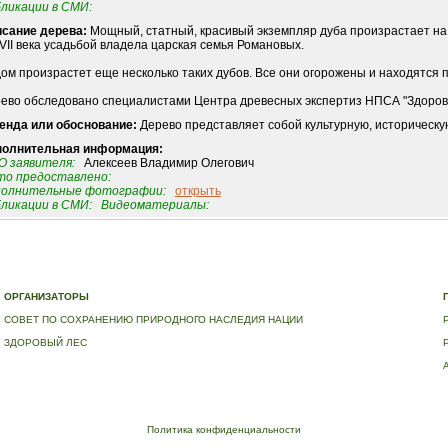
ликации в СМИ:
сание дерева:
Мощный, статный, красивый экземпляр дуба произрастает на 
VII века усадьбой владела царская семья Романовых.
ом произрастет еще несколько таких дубов. Все они огорожены и находятся 
ево обследовано специалистами Центра древесных экспертиз НПСА "Здоровый 
енда или обоснование:
Дерево представляет собой культурную, историческу
полнительная информация:
 заявителя:
Алексеев Владимир Олегович
о предоставлено:
полнительные фотографии:
открыть
ликации в СМИ:
Видеоматериалы:
Е
|
ДЕРЕВЬЯ – ПАМЯТНИКИ ЖИВОЙ ПРИРОДЫ
|
НАЦИОНАЛЬНЫЙ РЕЕСТР ДЕРЕВЬЕВ
|
В
ОРГАНИЗАТОРЫ
СОВЕТ ПО СОХРАНЕНИЮ ПРИРОДНОГО НАСЛЕДИЯ НАЦИИ
ЗДОРОВЫЙ ЛЕС
Политика конфиденциальности