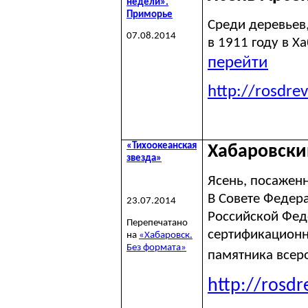
недели».
Приморье
Среди деревьев
07.08.2014
в 1911 году в 
перейти
http://rosdre
«Тихоокеанская
Хабаровски
звезда»
Ясень, посажен
В Совете Федера
23.07.2014
Российской Фед
Перепечатано
сертификационн
на
«Хабаровск.
Без формата»
памятника всер
http://rosd