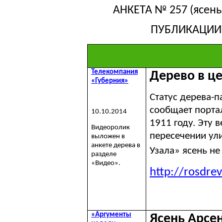
АНКЕТА № 257 (ясен
ПУБЛИКАЦИИ
Телекомпания
Дерево в ц
«Губерния»
Статус дерева-
сообщает порта
10.10.2014
1911 году. Эту 
Видеоролик
пересечении ул
выложен в
анкете дерева в
Узала
» ясень н
разделе
«Видео».
http://rosdre
«Аргументы
Ясень Арсе