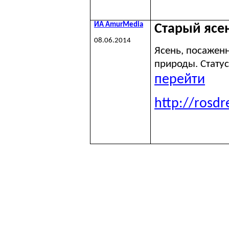
ИА
AmurMedia
Старый ясе
08.06.2014
Ясень, посажен
природы. Стату
перейти
http://rosd